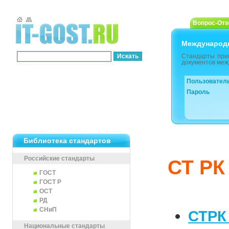
Вопрос-Отв
Международ
Стандарты при
документов меж
Пользовател
Пароль
Библиотека стандартов
Российские стандарты
СТ РК
ГОСТ
ГОСТ Р
ОСТ
РД
СНиП
СТРК
Национальные стандарты