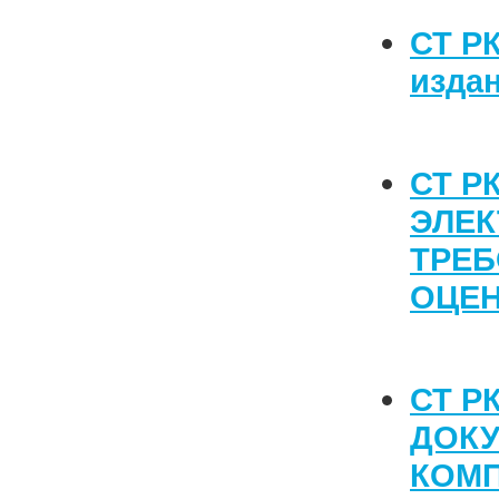
СТ РК
изда
СТ Р
ЭЛЕК
ТРЕБ
ОЦЕ
СТ Р
ДОК
КОМ