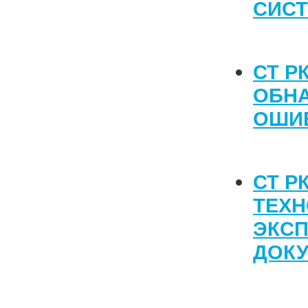
СИС
СТ Р
ОБН
ОШИБ
СТ Р
ТЕХН
ЭКС
ДОК