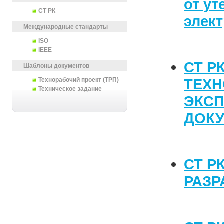
от ут
СТ РК
элек
Международные стандарты
ISO
IEEE
СТ Р
Шаблоны документов
ТЕХН
Технорабочий проект (ТРП)
Техническое задание
ЭКС
ДОК
СТ Р
РАЗР