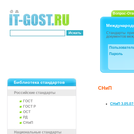
Вопрос-Отв
Международ
Стандарты при
документов меж
Пользовател
Пароль
Библиотека стандартов
СНиП
Российские стандарты
ГОСТ
СНиП 3.05.
ГОСТ Р
ОСТ
РД
СНиП
Национальные стандарты