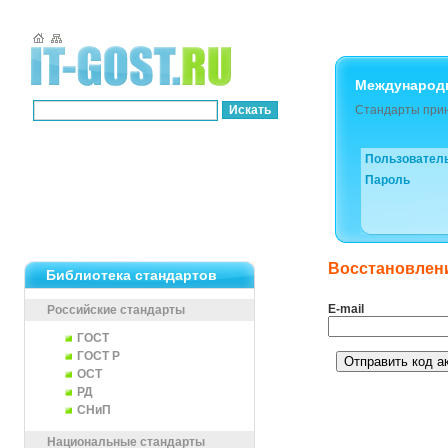
Международ
Стандарты прин
Пользовател
Пароль
Восстановлен
Библиотека стандартов
E-mail
Российские стандарты
ГОСТ
ГОСТ Р
ОСТ
РД
СНиП
Национальные стандарты