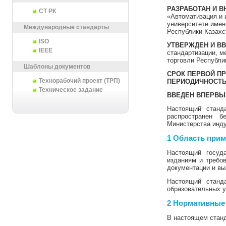
РАЗРАБОТАН И В
СТ РК
«Автоматизация и
университете имен
Международные стандарты
Республики Казахс
ISO
УТВЕРЖДЕН И ВВ
IEEE
стандартизации, м
торговли Республик
Шаблоны документов
СРОК ПЕРВОЙ П
Технорабочий проект (ТРП)
ПЕРИОДИЧНОСТЬ
Техническое задание
ВВЕДЕН ВПЕРВЫ
Настоящий станд
распространен б
Министерства инду
1 Область при
Настоящий госуд
изданиям и требо
документации и в
Настоящий станд
образовательных 
2 Нормативные
В настоящем стан