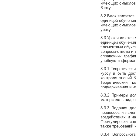
имеющих смысловы
блоку.
8.2 Блок является
единицей обучения
имеющих смысловы
уроку.
8.3 Урок является
единицей обучения
элементами обучен
вопросы-ответы и 
справочник, графи
учебную информац
8.3.1 Теоретичес
курсу и быть дос
контроля знаний 
Теоретический 
подчеркивания и и
8.3.2 Примеры до
материала в виде 
8.3.3 Задания до
процессов и явле
воздействиях и н
Формулировки зад
также требований 
8.3.4 Вопросы-о