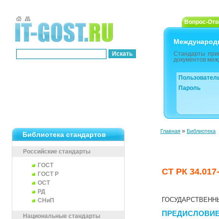
Вопрос-Отв
Международ
Стандарты при
документов меж
Пользовател
Пароль
»
Главная
Библиотека
Библиотека стандартов
Российские стандарты
ГОСТ
СТ РК 34.017
ГОСТ Р
ОСТ
РД
ГОСУДАРСТВЕНН
СНиП
ПРЕДИСЛОВИ
Национальные стандарты