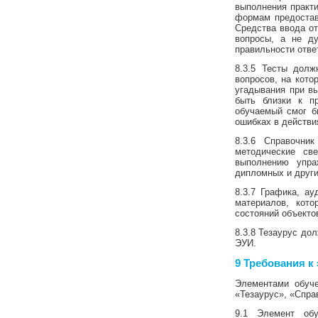
выполнения практи
формам предостав
Средства ввода о
вопросы, а не д
правильности ответ
8.3.5 Тесты дол
вопросов, на кото
угадывания при в
быть близки к п
обучаемый смог б
ошибках в действи
8.3.6 Справочни
методические св
выполнению упра
дипломных и други
8.3.7 Графика, а
материалов, кот
состояний объекто
8.3.8 Тезаурус до
ЭУИ.
9 Требования к
Элементами обуче
«Тезаурус», «Спра
9.1 Элемент обу