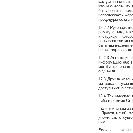
как устанавливат
чтобы обеспечить 
быть понятны пол
использовать жар
процедуры создани
12.2.2 Руководств
работу с ним, так
инструкция, кото
пользователи могл
быть приведены в
почта, адреса в се
12.2.3 Аннотация 
информацию обо вс
мог быстро оценит
обучения.
12.3 Другие источ
материалы, указа
доступными в сети 
12.4 Технические
либо в режиме On-l
Если технические 
- Прочти меня", 
упоминать о сущес
ним.
Если ссылки на 