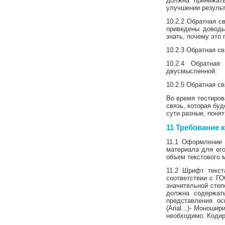
должна принижать
улучшении резуль
10.2.2 Обратная с
приведены доводы
знать, почему это 
10.2.3 Обратная с
10.2.4 Обратная
двусмысленной.
10.2.5 Обратная с
Во время тестиров
связь, которая бу
сути разные, понят
11 Требование
11.1 Оформление 
материала для его
объем текстового 
11.2 Шрифт текст
соответствии с ГО
значительной степ
должна содержат
представления ос
(Arial...)- Монош
необходимо. Кодир