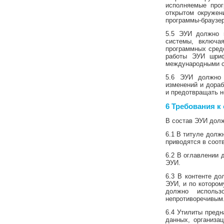
исполняемые прог
открытом окружен
программы-браузе
5.5 ЭУИ должно и
системы, включа
программных сред
работы ЭУИ шриф
международными с
5.6 ЭУИ должно 
изменений и дораб
и предотвращать н
6 Требования
к
В состав ЭУИ долж
6.1 В титуле дол
приводятся в соот
6.2 В оглавлении 
ЭУИ.
6.3 В контенте до
ЭУИ, и по котором
должно исполь
непротиворечивым
6.4 Утилиты предн
данных, организа