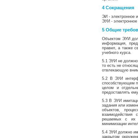
4 Сокращения
ЭИ - электронное 
ЭУИ - электронное
5 Общие требо
Объектом ЭУИ дол
информация, пред
правил, а также с
учебного курса.
5.1 ЭУИ не должн
то есть не относя
отвлекающую вним
5.2 В ЭУИ интерф
способствующем п
целом и отдельн
предоставлять ему
5.3 В ЭУИ имитац
задания или измен
объектов, проце
взаимодействия 
решаемых с их 
минимизации интел
5.4 ЭУИ должно им
закрытом окружен