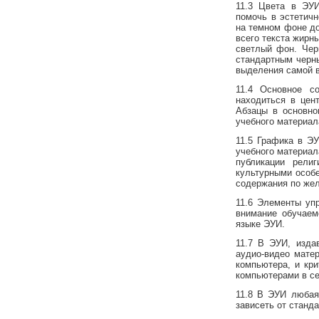
11.3 Цвета в ЭУ
помочь в эстетичн
на темном фоне до
всего текста жир
светлый фон. Чер
стандартным черн
выделения самой 
11.4 Основное с
находиться в цен
Абзацы в основно
учебного материал
11.5 Графика в Э
учебного материал
публикации рели
культурными особе
содержания по же
11.6 Элементы уп
внимание обучаем
языке ЭУИ.
11.7 В ЭУИ, изда
аудио-видео мате
компьютера, и кр
компьютерами в се
11.8 В ЭУИ любая
зависеть от станд