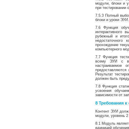
модули, блоки и у
при тестировании 
7.5.3 Полный выбо
блоки и уроки ЭУИ.
7.6 Функция обу
интерактивного в
рубежный и итог
недостаточного 
прохождение теку
компьютерного мод
7.7 Функция тест
всему ЭУИ с во
настраиваемое о
предоставляются 
Результат тестиро
должен быть преду
7.8 Функция стат
усвоения обучае
зависимости от за
8 Требования к
Контент ЭУИ должн
модули, уровень 2 
8.1 Модуль являет
единицей обучения