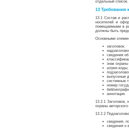
отдельный список.
13 Требования
13.1 Состав и рас
носителей и офо
помещаемыми в ра
должны быть предс
Основными элемен
заголовок;
надзаголово
сведения об
классифика
знак охраны
штрих-коды;
подзаголово
выпускные д
системные т
номер госуд
библиографи
аннотация.
13.2.1 Заголовок,
охраны авторского
13.2.2 Подзаголов
сведения, п
сведения о 