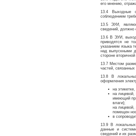
его мнению, отраж
13.4 Выходные 
соблюдением требо
13.5 ЭУИ, являю
сведений, должно 
13.6 В ЭУИ, выхо
приводятся не то
указанием языка т
над выпускными д
стороне вторичной
13.7 Местом разме
частей, связанных
13.8 В локальн
оформления электр
на этикетке
на лицевой,
имеющий пря
влаги);
на лицевой,
помещен нос
в сопроводи
13.9 В локальны
данные и систем
сведений и их раз