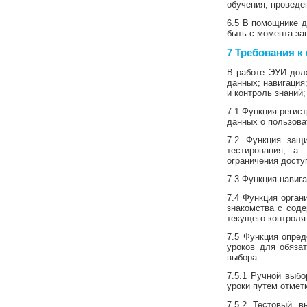
обучения, проведе
6.5 В помощнике д
быть с момента за
7
Требования
к
В работе ЭУИ дол
данных; навигация
и контроль знаний;
7.1 Функция регис
данных о пользова
7.2 Функция защ
тестирования, а
ограничения досту
7.3 Функция навиг
7.4 Функция орган
знакомства с соде
текущего контроля
7.5 Функция опред
уроков для обязат
выбора.
7.5.1 Ручной выб
уроки путем отмет
7.5.2 Тестовый в