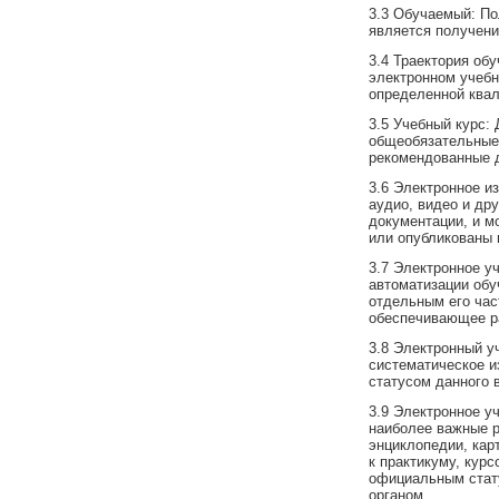
3.3 Обучаемый: По
является получени
3.4 Траектория об
электронном учебн
определенной ква
3.5 Учебный курс:
общеобязательные 
рекомендованные 
3.6 Электронное и
аудио, видео и др
документации, и 
или опубликованы 
3.7 Электронное у
автоматизации обу
отдельным его час
обеспечивающее р
3.8 Электронный у
систематическое и
статусом данного 
3.9 Электронное у
наиболее важные р
энциклопедии, кар
к практикуму, кур
официальным стату
органом.