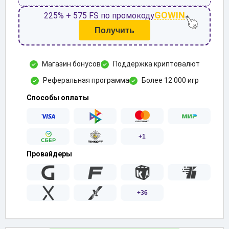
GOWIN
225% + 575 FS по промокоду
Получить
Магазин бонусов
Поддержка криптовалют
Реферальная программа
Более 12 000 игр
Способы оплаты
+1
Провайдеры
+36