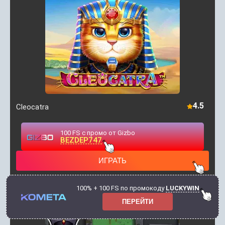
4.5
Cleocatra
100 FS с промо от Gizbo
BEZDEP747
ИГРАТЬ
100% + 100 FS по промокоду
LUCKYWIN
ПЕРЕЙТИ