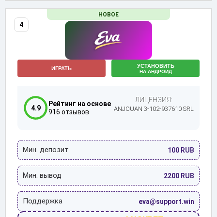
НОВОЕ
4
УСТАНОВИТЬ
ИГРАТЬ
НА АНДРОИД
ЛИЦЕНЗИЯ:
Рейтинг на основе
4.9
ANJOUAN 3-102-937610 SRL
916 отзывов
Мин. депозит
100 RUB
Мин. вывод
2200 RUB
Поддержка
eva@support.win