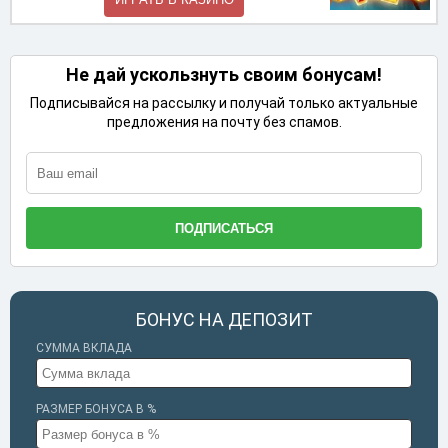
Не дай ускользнуть своим бонусам!
Подписывайся на рассылку и получай только актуальные
предложения на почту без спамов.
БОНУС НА ДЕПОЗИТ
СУММА ВКЛАДА
РАЗМЕР БОНУСА В %