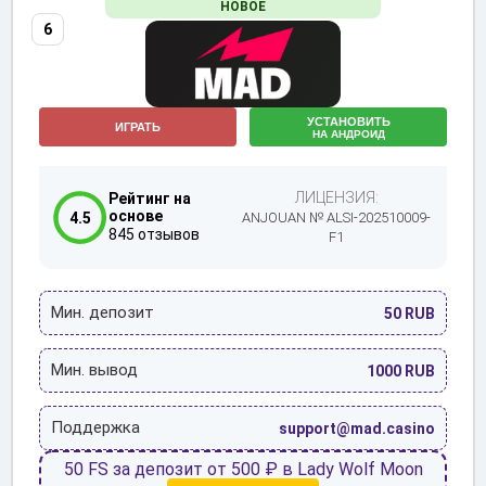
НОВОЕ
6
УСТАНОВИТЬ
ИГРАТЬ
НА АНДРОИД
ЛИЦЕНЗИЯ:
Рейтинг на
основе
4.5
ANJOUAN № ALSI-202510009-
845 отзывов
F1
Мин. депозит
50 RUB
Мин. вывод
1000 RUB
Поддержка
support@mad.casino
50 FS за депозит от 500 ₽ в Lady Wolf Moon