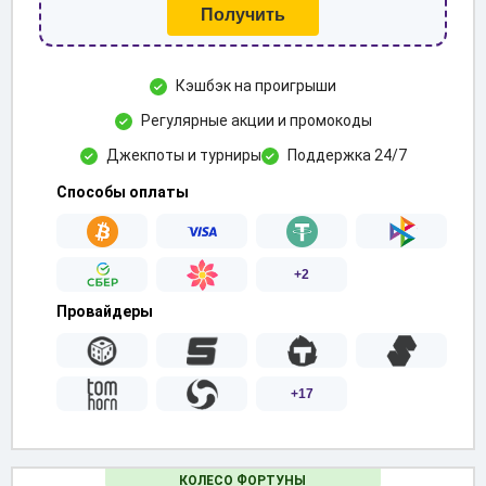
Получить
Кэшбэк на проигрыши
Регулярные акции и промокоды
Джекпоты и турниры
Поддержка 24/7
Способы оплаты
+2
Провайдеры
+17
КОЛЕСО ФОРТУНЫ