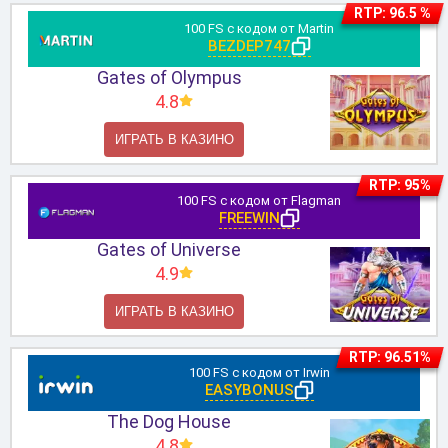
RTP: 96.5 %
100 FS с кодом от Martin
BEZDEP747
Gates of Olympus
4.8
ИГРАТЬ В КАЗИНО
RTP: 95%
100 FS с кодом от Flagman
FREEWIN
Gates of Universe
4.9
ИГРАТЬ В КАЗИНО
RTP: 96.51%
100 FS с кодом от Irwin
EASYBONUS
The Dog House
4.8