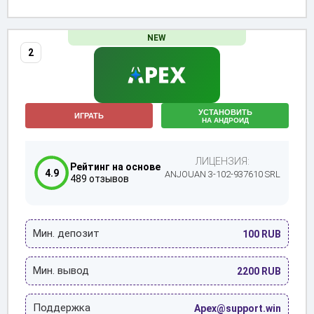
NEW
2
УСТАНОВИТЬ
ИГРАТЬ
НА АНДРОИД
ЛИЦЕНЗИЯ:
Рейтинг на основе
4.9
ANJOUAN 3-102-937610 SRL
489 отзывов
Мин. депозит
100 RUB
Мин. вывод
2200 RUB
Поддержка
Apex@support.win