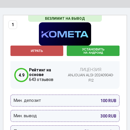
БЕЗЛИМИТ НА ВЫВОД
1
УСТАНОВИТЬ
ИГРАТЬ
НА АНДРОИД
ЛИЦЕНЗИЯ:
Рейтинг на
основе
4.9
ANJOUAN ALSI-202409040-
643 отзывов
FI2
Мин. депозит
100 RUB
Мин. вывод
300 RUB