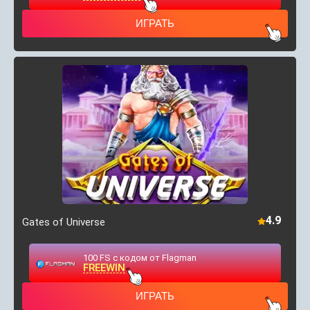
ИГРАТЬ
4.9
Gates of Universe
100 FS с кодом от Flagman
FREEWIN
ИГРАТЬ