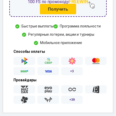
FREEWIN
100 FS по промокоду
Получить
Быстрые выплаты
Программа лояльности
Регулярные лотереи, акции и турниры
Мобильное приложение
Способы оплаты
+3
Провайдеры
+39