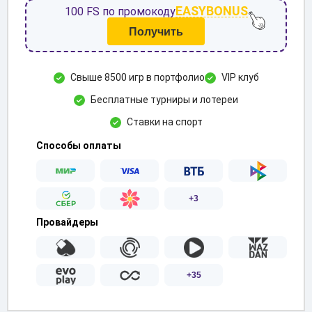
EASYBONUS
100 FS по промокоду
Получить
Свыше 8500 игр в портфолио
VIP клуб
Бесплатные турниры и лотереи
Ставки на спорт
Способы оплаты
+3
Провайдеры
+35