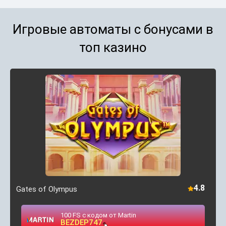
Игровые автоматы с бонусами в
топ казино
4.8
Gates of Olympus
100 FS с кодом от Martin
BEZDEP747