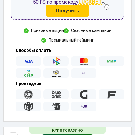
LUCKBET
50 FS по промокоду
Получить
Призовые акции
Сезонные кампании
Премиальный гейминг
Способы оплаты
+1
Провайдеры
+38
КРИПТОКАЗИНО