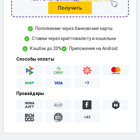
Получить
Пополнение через банковские карты
Ставки через криптовалюту и кошельки
Кэшбэк до 20%
Приложение на Android
Способы оплаты
+3
Провайдеры
+43