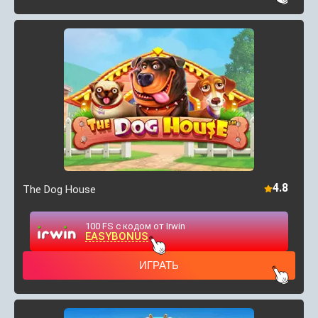
4.8
The Dog House
100 FS с кодом от Irwin
EASYBONUS
ИГРАТЬ