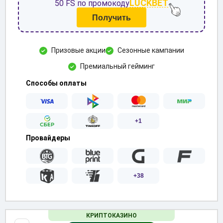
LUCKBET
50 FS по промокоду
Получить
Призовые акции
Сезонные кампании
Премиальный гейминг
Способы оплаты
+1
Провайдеры
+38
КРИПТОКАЗИНО