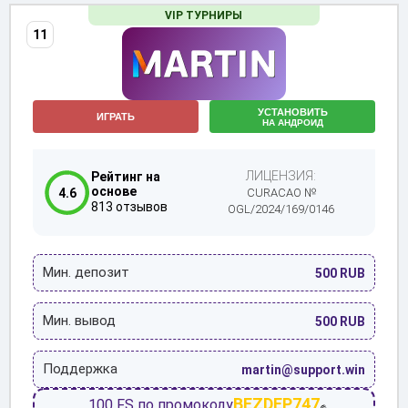
VIP ТУРНИРЫ
11
УСТАНОВИТЬ
ИГРАТЬ
НА АНДРОИД
ЛИЦЕНЗИЯ:
Рейтинг на
основе
4.6
CURACAO №
813 отзывов
OGL/2024/169/0146
Мин. депозит
500 RUB
Мин. вывод
500 RUB
Поддержка
martin@support.win
BEZDEP747
100 FS по промокоду