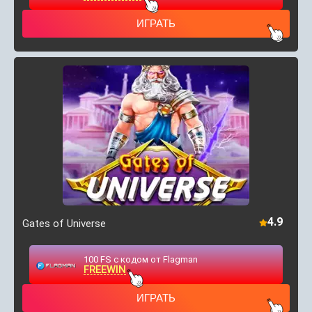
ИГРАТЬ
4.9
Gates of Universe
100 FS с кодом от Flagman
FREEWIN
ИГРАТЬ