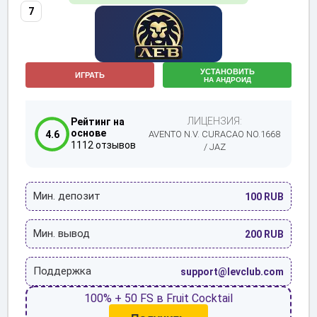
7
УСТАНОВИТЬ
ИГРАТЬ
НА АНДРОИД
ЛИЦЕНЗИЯ:
Рейтинг на
основе
4.6
AVENTO N.V. CURACAO NO.1668
1112 отзывов
/ JAZ
Мин. депозит
100 RUB
Мин. вывод
200 RUB
Поддержка
support@levclub.com
100% + 50 FS в Fruit Cocktail