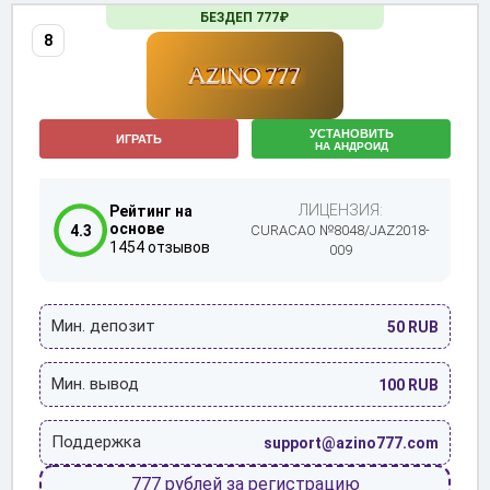
БЕЗДЕП 777₽
8
УСТАНОВИТЬ
ИГРАТЬ
НА АНДРОИД
ЛИЦЕНЗИЯ:
Рейтинг на
основе
4.3
CURACAO №8048/JAZ2018-
1454 отзывов
009
Мин. депозит
50 RUB
Мин. вывод
100 RUB
Поддержка
support@azino777.com
777 рублей за регистрацию