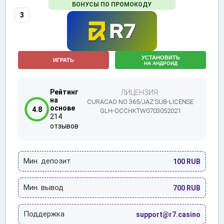
БОНУСЫ ПО ПРОМОКОДУ
3
УСТАНОВИТЬ
ИГРАТЬ
НА АНДРОИД
Рейтинг
ЛИЦЕНЗИЯ:
на
CURACAO NO 365/JAZ SUB-LICENSE
основе
4.8
GLH-OCCHKTW0703052021
214
отзывов
Мин. депозит
100 RUB
Мин. вывод
700 RUB
Поддержка
support@r7.casino