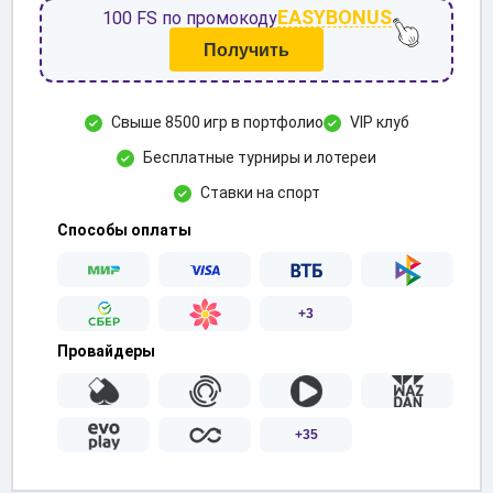
EASYBONUS
100 FS по промокоду
Получить
Свыше 8500 игр в портфолио
VIP клуб
Бесплатные турниры и лотереи
Ставки на спорт
Способы оплаты
+3
Провайдеры
+35