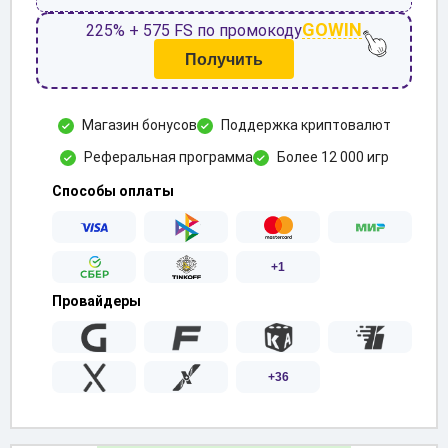
GOWIN
225% + 575 FS по промокоду
Получить
Магазин бонусов
Поддержка криптовалют
Реферальная программа
Более 12 000 игр
Способы оплаты
+1
Провайдеры
+36