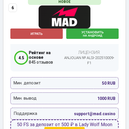
НОВОЕ
6
УСТАНОВИТЬ
ИГРАТЬ
НА АНДРОИД
ЛИЦЕНЗИЯ:
Рейтинг на
основе
4.5
ANJOUAN № ALSI-202510009-
845 отзывов
F1
Мин. депозит
50 RUB
Мин. вывод
1000 RUB
Поддержка
support@mad.casino
50 FS за депозит от 500 ₽ в Lady Wolf Moon