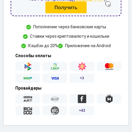
Получить
Пополнение через банковские карты
Ставки через криптовалюту и кошельки
Кэшбэк до 20%
Приложение на Android
Способы оплаты
+3
Провайдеры
+43