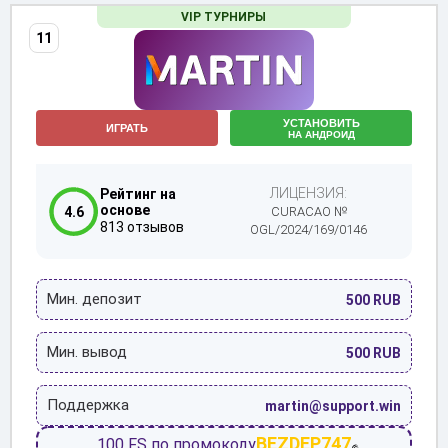
VIP ТУРНИРЫ
11
УСТАНОВИТЬ
ИГРАТЬ
НА АНДРОИД
ЛИЦЕНЗИЯ:
Рейтинг на
основе
4.6
CURACAO №
813 отзывов
OGL/2024/169/0146
Мин. депозит
500 RUB
Мин. вывод
500 RUB
Поддержка
martin@support.win
BEZDEP747
100 FS по промокоду