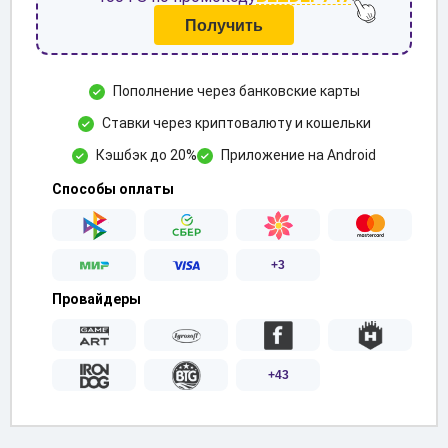
Получить
Пополнение через банковские карты
Ставки через криптовалюту и кошельки
Кэшбэк до 20%
Приложение на Android
Способы оплаты
+3
Провайдеры
+43