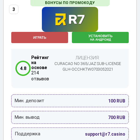
БОНУСЫ ПО ПРОМОКОДУ
3
УСТАНОВИТЬ
ИГРАТЬ
НА АНДРОИД
Рейтинг
ЛИЦЕНЗИЯ:
на
CURACAO NO 365/JAZ SUB-LICENSE
основе
4.8
GLH-OCCHKTW0703052021
214
отзывов
Мин. депозит
100 RUB
Мин. вывод
700 RUB
Поддержка
support@r7.casino