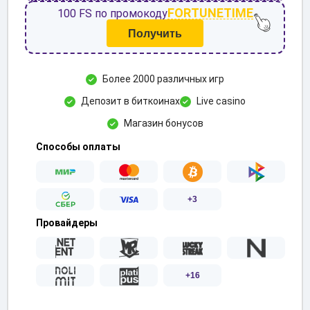
FORTUNETIME
100 FS по промокоду
Получить
Более 2000 различных игр
Депозит в биткоинах
Live casino
Магазин бонусов
Способы оплаты
+3
Провайдеры
+16