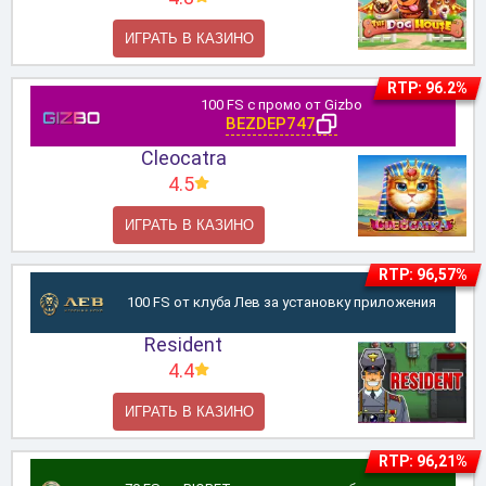
ИГРАТЬ В КАЗИНО
RTP: 96.2%
100 FS с промо от Gizbo
BEZDEP747
Cleocatra
4.5
ИГРАТЬ В КАЗИНО
RTP: 96,57%
100 FS от клуба Лев за установку приложения
Resident
4.4
ИГРАТЬ В КАЗИНО
RTP: 96,21%