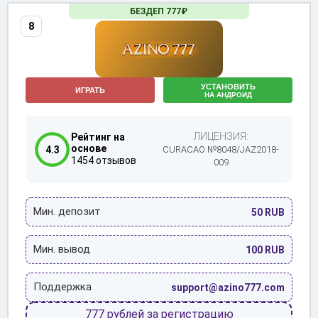
БЕЗДЕП 777₽
8
УСТАНОВИТЬ
ИГРАТЬ
НА АНДРОИД
ЛИЦЕНЗИЯ:
Рейтинг на
основе
4.3
CURACAO №8048/JAZ2018-
1454 отзывов
009
Мин. депозит
50 RUB
Мин. вывод
100 RUB
Поддержка
support@azino777.com
777 рублей за регистрацию