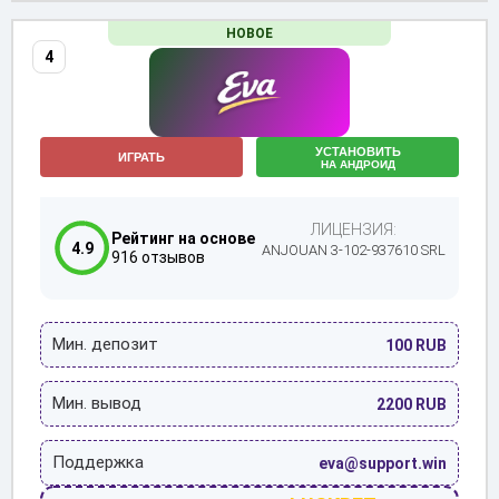
НОВОЕ
4
УСТАНОВИТЬ
ИГРАТЬ
НА АНДРОИД
ЛИЦЕНЗИЯ:
Рейтинг на основе
4.9
ANJOUAN 3-102-937610 SRL
916 отзывов
Мин. депозит
100 RUB
Мин. вывод
2200 RUB
Поддержка
eva@support.win