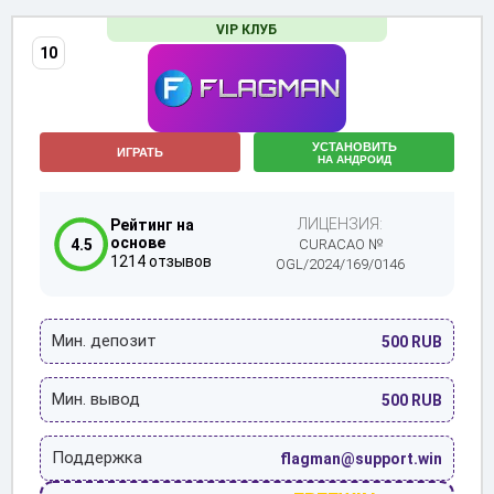
VIP КЛУБ
10
УСТАНОВИТЬ
ИГРАТЬ
НА АНДРОИД
ЛИЦЕНЗИЯ:
Рейтинг на
основе
4.5
CURACAO №
1214 отзывов
OGL/2024/169/0146
Мин. депозит
500 RUB
Мин. вывод
500 RUB
Поддержка
flagman@support.win