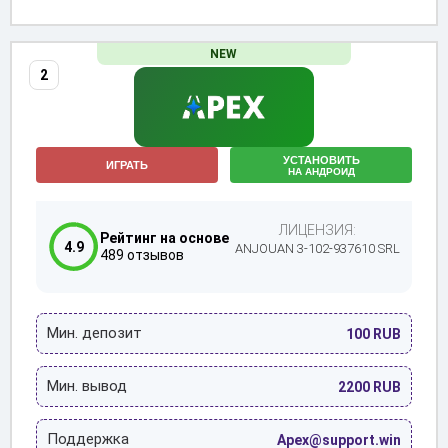
NEW
2
УСТАНОВИТЬ
ИГРАТЬ
НА АНДРОИД
ЛИЦЕНЗИЯ:
Рейтинг на основе
4.9
ANJOUAN 3-102-937610 SRL
489 отзывов
Мин. депозит
100 RUB
Мин. вывод
2200 RUB
Поддержка
Apex@support.win