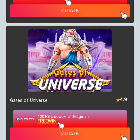
ИГРАТЬ
4.9
Gates of Universe
100 FS с кодом от Flagman
FREEWIN
ИГРАТЬ