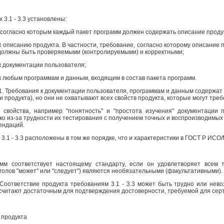
 3.1 - 3.3
установлены
:
, согласно которым каждый пакет программ должен содержать описание проду
 к описанию продукта. В частности, требование, согласно которому описани
должны быть проверяемыми (контролируемыми) и корректными;
к документации пользователя;
 к любым программам и данным, входящим в состав пакета программ.
1. Требования к документации пользователя, программам и данным содержат 
 продукта), но они не охватывают всех свой
ств пр
одукта, которые могут тре
 свойства, например "понятность" и "простота изучения" документации
ко из-за трудности их тестирования с получением точных и воспроизводимы
ендаций.
 3.1 - 3.3 расположены в том же порядке, что и характеристики в ГОСТ
Р
ИСО/М
мм соответствует настоящему стандарту, если он удовлетворяет всем 
голов "может" или "следует") являются необязательными (факультативными).
Соответствие продукта требованиям 3.1 - 3.3 может быть трудно или нево
 считают достаточным для подтверждения достоверности, требуемой для серт
 продукта