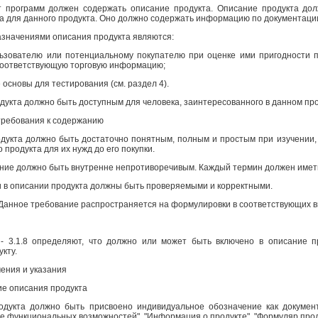
 программ должен содержать описание продукта. Описание продукта дол
а для данного продукта. Оно должно содержать информацию по документаци
значениями описания продукта являются:
ьзователю или потенциальному покупателю при оценке ими пригодности п
соответствующую торговую информацию;
 основы для тестирования (см. раздел 4).
дукта должно быть доступным для человека, заинтересованного в данном про
 требования к содержанию
дукта должно быть достаточно понятным, полным и простым при изучении
 продукта для их нужд до его покупки.
ние должно быть внутренне непротиворечивым. Каждый термин должен иметь 
 в описании продукта должны быть проверяемыми и корректными.
Данное требование распространяется на формулировки в соответствующих вн
 - 3.1.8 определяют, что должно или может быть включено в описание 
кту.
чения
и указания
ие описания продукта
дукта должно быть присвоено индивидуальное обозначение как документ
е функциональных возможностей", "Информация о продукте", "Формуляр прод