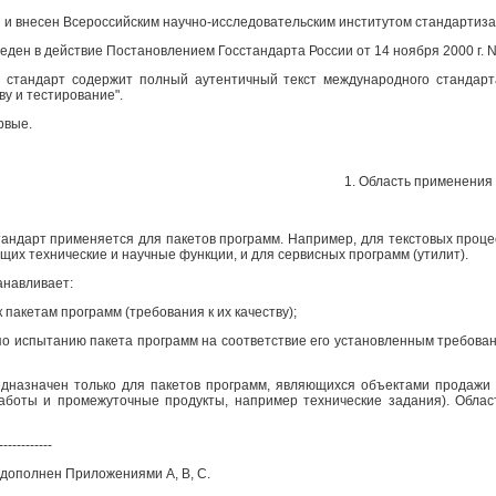
н
и внесен Всероссийским научно-исследовательским институтом стандартиза
веден в действие Постановлением Госстандарта России от 14 ноября 2000 г. N
 стандарт содержит полный аутентичный текст международного стандар
ву и тестирование".
рвые.
1. Область применения
андарт применяется для пакетов программ. Например, для текстовых процес
щих технические и научные функции, и для сервисных программ (утилит).
анавливает:
к пакетам программ (требования к их качеству);
 по испытанию пакета программ на соответствие его установленным требован
дназначен только для пакетов программ, являющихся объектами продажи и
аботы и промежуточные продукты, например технические задания). Облас
------------
т дополнен Приложениями
А
, В, С.