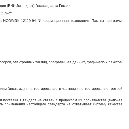
ции (
ВНИИстандарт
) Госстандарта России.
 219-ст.
та ИСО/МЭК 12119-94 "Информационная технология. Пакеты программ.
соров, электронных таблиц, программ баз данных, графических пакетов,
иям (инструкции по тестированию, в частности по тестированию третьей
 поставки. Стандарт не связан с процессом их производства (включая
ть применения настоящего стандарта не охватывает систему качества