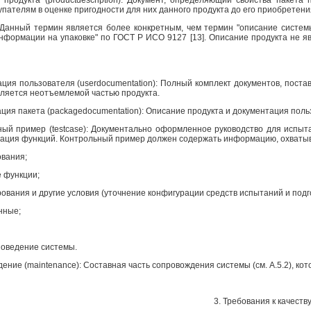
пателям в оценке пригодности для них данного продукта до его приобретени
Данный термин является более конкретным, чем термин "описание систем
информации на упаковке" по ГОСТ
Р
ИСО 9127 [13]. Описание продукта не яв
ация пользователя (
user
documentation
): Полный комплект документов, пост
является неотъемлемой частью продукта.
ация пакета (
package
documentation
): Описание продукта и документация поль
ный пример (
test
case
): Документально оформленное руководство для испыта
нация функций. Контрольный пример должен содержать информацию, охват
ования;
е функции;
рования и другие условия (уточнение конфигурации средств испытаний и подг
нные;
поведение системы.
дение (
maintenance
): Составная часть сопровождения системы (см. А.5.2), к
3. Требования к качеств