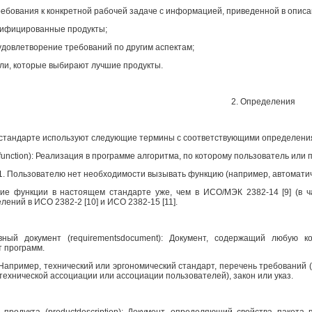
требования к конкретной рабочей задаче с информацией, приведенной в опис
ртифицированные продукты;
удовлетворение требований по другим аспектам;
ели, которые выбирают лучшие продукты.
2. Определения
стандарте используют следующие термины с соответствующими определени
function
): Реализация в программе алгоритма, по которому пользователь или
1. Пользователю нет необходимости вызывать функцию (например, автомати
ие функции в настоящем стандарте уже, чем в ИСО/МЭК 2382-14 [9] (в ч
ений в ИСО 2382-2 [10] и ИСО 2382-15 [11].
вный документ (
requirements
document
): Документ, содержащий любую к
т программ.
Например, технический или эргономический стандарт, перечень требований (
технической ассоциации или ассоциации пользователей), закон или указ.
е продукта (
product
description
): Документ, определяющий свойства пакета