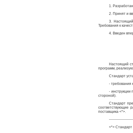
1.
Разработа
2. Принят и в
3. Настоящий
Требования к качест
4. Введен впе
Настоящий ст
программ, реализую
Стандарт уст
- требования 
- инструкции
стороной).
Стандарт пре
соответствующие р
поставщика <*>.
--------------------
<*> Стандар