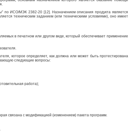
я.
ы" по ИСО/МЭК 2382-20 [12]. Назначением описания продукта является
ляется техническим заданием (или техническими условиями), оно имеет
авляемых в печатном или другом виде, который обеспечивает применение
зователя.
теля, которое определяет, как должна или может быть протестирована
ывающую следующие вопросы:
отовительная работа);
оторая связана с модификацией (изменением) пакета программ.
у