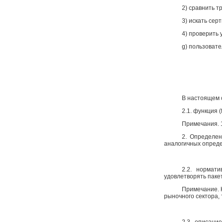
2) сравнить 
3) искать се
4) проверить 
g) пользоват
В настоящем 
2.1. функция (
Примечания. 
2. Определен
аналогичных определ
2.2. нормати
удовлетворять паке
Примечание. 
рыночного сектора, 
2.3. описани