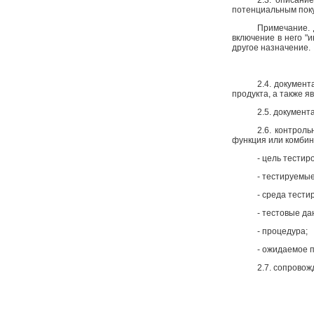
потенциальным поку
Примечание. 
включение в него "
другое назначение.
2.4. документ
продукта, а также 
2.5. документ
2.6. контроль
функция или комби
- цель тестир
- тестируемы
- среда тести
- тестовые да
- процедура;
- ожидаемое 
2.7. сопровож