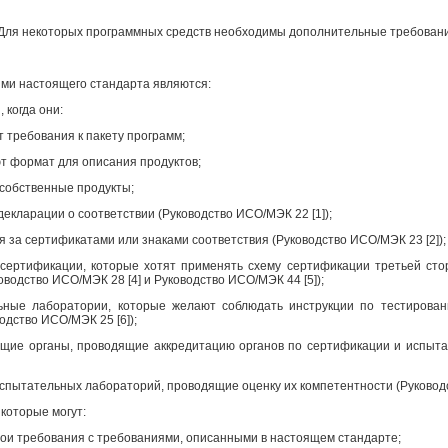
Для некоторых программных средств необходимы дополнительные требования
ми настоящего стандарта являются:
 когда они:
 требования к пакету программ;
ют формат для описания продуктов;
 собственные продукты;
декларации о соответствии (Руководство ИСО/МЭК 22 [1]);
 за сертификатами или знаками соответствия (Руководство ИСО/МЭК 23 [2]);
 сертификации, которые хотят применять схему сертификации третьей ст
оводство ИСО/МЭК 28 [4] и Руководство ИСО/МЭК 44 [5]);
ьные лаборатории, которые желают соблюдать инструкции по тестирова
одство ИСО/МЭК 25 [6]);
ющие органы, проводящие аккредитацию органов по сертификации и испыта
испытательных лабораторий, проводящие оценку их компетентности (Руководс
 которые могут:
свои требования с требованиями, описанными в настоящем стандарте;