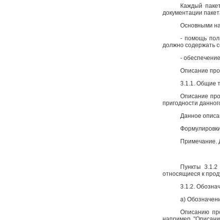
Каждый пакет
документации пакет
Основными на
- помощь пол
должно содержать 
- обеспечение
Описание про
3.1.1. Общие
Описание про
пригодности данного
Данное описа
Формулировки
Примечание. 
Пункты 3.1.2
относящиеся к проду
3.1.2. Обозна
a) Обозначен
Описанию про
например, "Описани