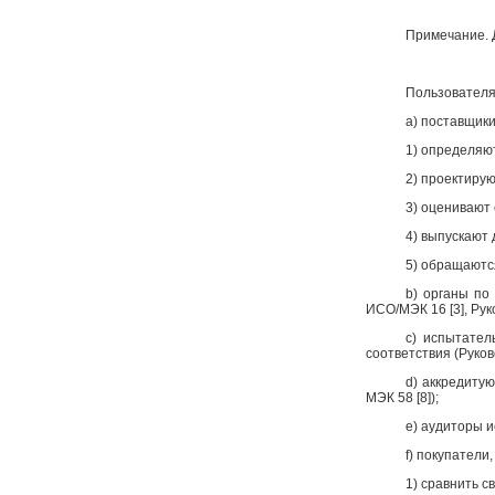
Примечание. 
Пользователя
a) поставщики,
1) определяют
2) проектиру
3) оценивают
4) выпускают 
5) обращаются
b) органы по
ИСО/МЭК 16 [3], Рук
c) испытател
соответствия (Руков
d) аккредиту
МЭК 58 [8]);
e) аудиторы 
f) покупатели,
1) сравнить 