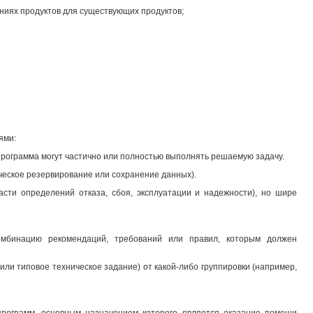
аниях продуктов для существующих продуктов;
ями:
 программа могут частично или полностью выполнять решаемую задачу.
ческое резервирование или сохранение данных).
асти определений отказа, сбоя, эксплуатации и надежности), но шире
омбинацию рекомендаций, требований или правил, которым должен
или типовое техническое задание) от какой-либо группировки (например,
 программ, основным назначением которого является оказание помощи