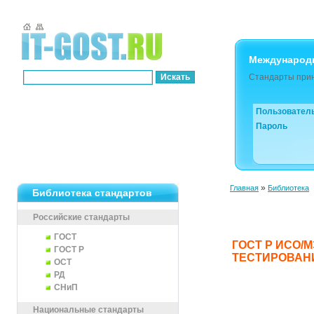
Международ
Стандарты прин
Пользовател
Пароль
»
Главная
Библиотека
Библиотека стандартов
Российские стандарты
ГОСТ
ГОСТ Р ИСО/
ГОСТ Р
ТЕСТИРОВАН
ОСТ
РД
СНиП
Национальные стандарты