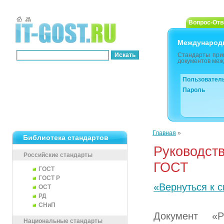
Вопрос-Отв
Международ
Стандарты при
документов меж
Пользовател
Пароль
Главная
»
Библиотека стандартов
Руководст
Российские стандарты
ГОСТ
ГОСТ
ГОСТ Р
«Вернуться к с
ОСТ
РД
СНиП
Документ «Р
Национальные стандарты