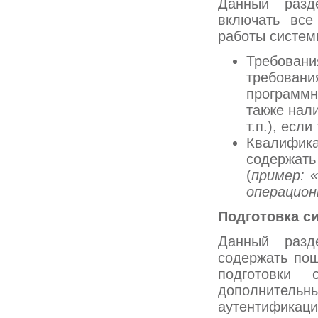
Данный разд
включать все
работы систем
Требовани
требован
программн
также нал
т.п.), есл
Квалифик
содержат
(
пример: 
операцион
Подготовка с
Данный разд
содержать пош
подготовки
дополнительны
аутентификацию