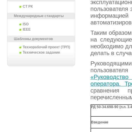
эксплуатаци
СТ РК
пользователя 
информацией
Международные стандарты
автоматизиров
ISO
IEEE
Таким образом
на следующие 
Шаблоны документов
необходимо дл
Технорабочий проект (ТРП)
делать в случа
Техническое задание
Руководящими
пользовател
«Руководство 
оператора. Т
сравнения п
перечисленным
РД 50-34.698-90 (п.п. 
Введение