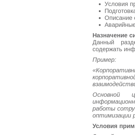
Условия п
Подготовка
Описание 
Аварийные
Назначение с
Данный разд
содержать инф
Пример:
«Корпоративн
корпоратив
взаимодейств
Основной 
информацион
работы сотруд
оптимизации р
Условия прим