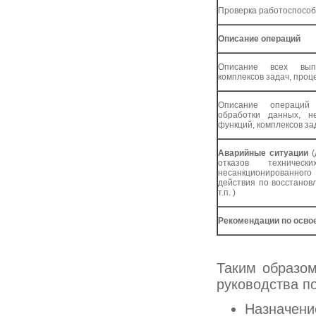
Проверка работоспособ
Описание операций
Описание всех вып
комплексов задач, проц
Описание операций 
обработки данных, н
функций, комплексов за
Аварийные ситуации
(
отказов техническ
несанкционированног
действия по восстанов
т.п. )
Рекомендации по осво
Таким образо
руководства п
Назначени