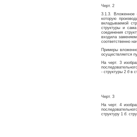
Черт. 2
3.1.3. Вложенное
которую производ
вкладываемой стр
структуры и сама
соединения структ
входила заменяем
соответственно на
Примеры вложенног
осуществляется пут
На черт. 3 изобр
последовательного
- структуры 2
б
в с
Черт. 3
На черт. 4 изобр
последовательног
структуру 1
б
. стр