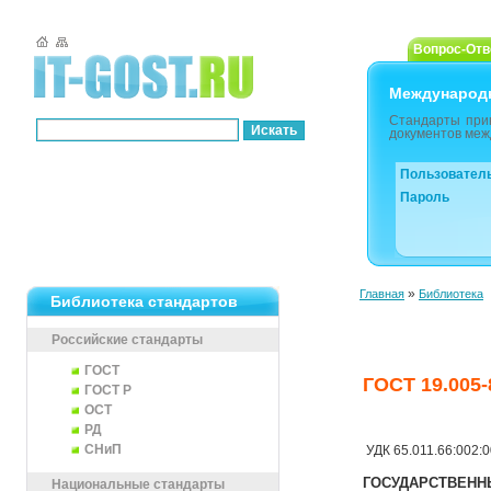
Вопрос-Отв
Международ
Стандарты при
документов меж
Пользовател
Пароль
»
Главная
Библиотека
Библиотека стандартов
Российские стандарты
ГОСТ
ГОСТ 19.00
ГОСТ Р
ОСТ
РД
СНиП
УДК 65.011.66:002:
ГОСУДАРСТВЕНН
Национальные стандарты