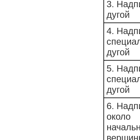
3. Надп
дугой
4. Надп
специа
дугой
5. Надп
специа
дугой
6. Надп
около
началь
вершин