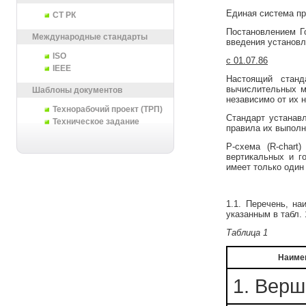
Единая система п
СТ РК
Постановлением Г
Международные стандарты
введения установ
ISO
с 01.07.86
IEEE
Настоящий станд
вычислительных м
Шаблоны документов
независимо от их 
Технорабочий проект (ТРП)
Стандарт устанавл
Техническое задание
правила их выполн
Р-схема (R-char
вертикальных и г
имеет только один
1.1. Перечень, н
указанным в табл. 
Таблица 1
Наиме
1. Вер