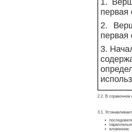
1. Верш
первая 
2. Вер
первая 
3. Нача
содерж
опре
исполь
2.2. В справочном 
3.1. Устанавливаю
последовате
параллельно
вложенное.