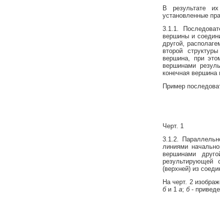
В результате их
установленные пра
3.1.1. Последова
вершины и соедини
другой, располаге
второй структуры
вершина, при это
вершинами резуль
конечная вершина 
Пример последова
Черт. 1
3.1.2. Параллель
линиями начально
вершинами друго
результирующей с
(верхней) из соеди
На черт. 2 изобра
б
и 1
а
;
б
- приведе