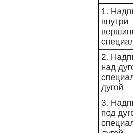
1. Надп
внутри
вершин
специа
2. Надп
над дуг
специа
дугой
3. Надп
под дуг
специа
дугой