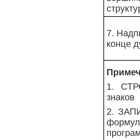
структу
7. Надп
конце д
Примеч
1. СТР
знаков
2. ЗАПИ
форму
програ