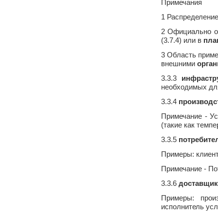
Примечания
1 Распределени
2 Официально о
(3.7.4) или в
пла
3 Область приме
внешними
орга
3.3.3
инфрастр
необходимых дл
3.3.4
производс
Примечание - У
(такие как темп
3.3.5
потребите
Примеры: клиент
Примечание - По
3.3.6
доставщик
Примеры: произ
исполнитель усл