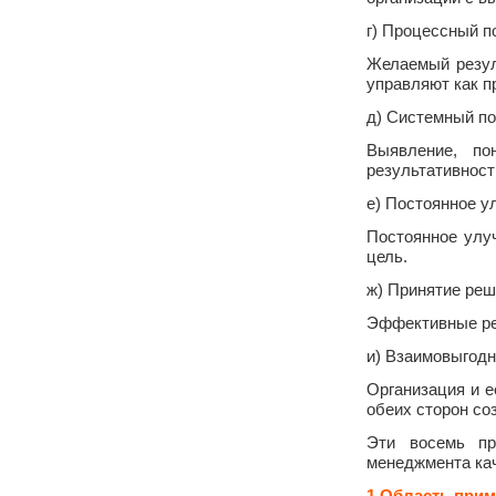
г) Процессный п
Желаемый резул
управляют как п
д) Системный п
Выявление, по
результативност
е) Постоянное 
Постоянное улу
цель.
ж) Принятие реш
Эффективные ре
и) Взаимовыгод
Организация и 
обеих сторон со
Эти восемь пр
менеджмента кач
1 Область при