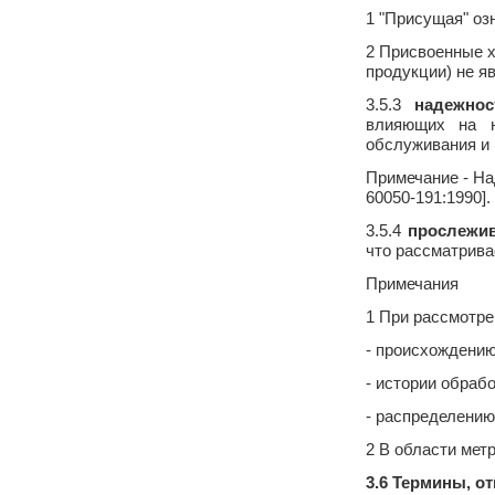
1 "Присущая" оз
2 Присвоенные х
продукции) не я
3.5.3
надежнос
влияющих на не
обслуживания и 
Примечание - На
60050-191:1990].
3.5.4
прослежи
что рассматрива
Примечания
1 При рассмотр
- происхождени
- истории обрабо
- распределению
2 В области мет
3.6 Термины, о