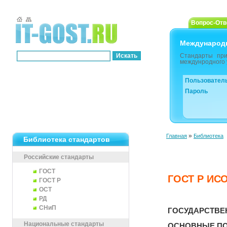
Вопрос-Отв
Международ
Стандарты при
междунродного 
Пользовател
Пароль
»
Главная
Библиотека
Библиотека стандартов
Российские стандарты
ГОСТ
ГОСТ Р ИСО
ГОСТ Р
ОСТ
РД
СНиП
ГОСУДАРСТВЕ
Национальные стандарты
ОСНОВНЫЕ ПО