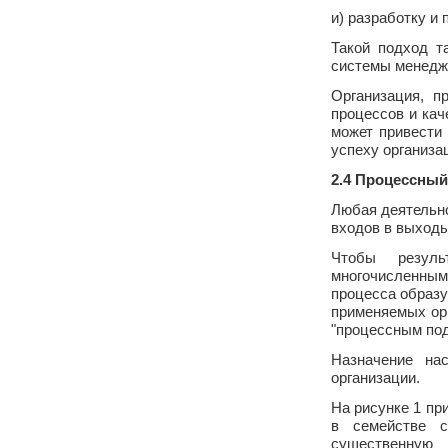
и) разработку и
Такой подход т
системы менедж
Организация, п
процессов и кач
может привести 
успеху организа
2.4 Процессны
Любая деятельно
входов в выходы
Чтобы резуль
многочисленны
процесса образ
применяемых орг
"процессным по
Назначение на
организации.
На рисунке 1 пр
в семействе с
существенную