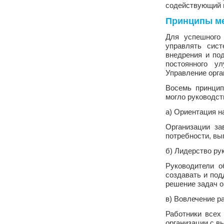
содействующий 
Принципы ме
Для успешного 
управлять сист
внедрения и по
постоянного у
Управление орга
Восемь принцип
могло руководст
а) Ориентация н
Организации за
потребности, вы
б) Лидерство ру
Руководители о
создавать и под
решение задач о
в) Вовлечение р
Работники всех
организации с в