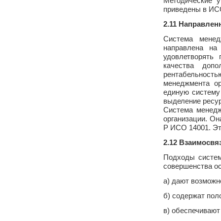
Методические у
приведены в ИС
2.11 Направлен
Система менед
направлена на
удовлетворять 
качества допо
рентабельность
менеджмента ор
единую систему
выделение ресур
Система менедж
организации. Он
Р ИСО 14001. Эт
2.12 Взаимосвя
Подходы систем
совершенства ос
а) дают возможн
б) содержат пол
в) обеспечивают