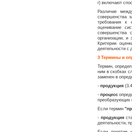
г) включают спо
Различие межд
совершенства з
требования к 
оценивание сис
совершенства с
организации, и
Критерии оценк
деятельности с 
3 Термины и о
Термин, опреде
ним в скобках 
заменен в опред
-
продукция
(3.
-
процесс
опреде
преобразующих 
Если термин
"пр
-
продукция
ста
деятельности, п
Если понятие и