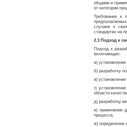
общими и приме
от категории пр
Требования к п
предполагаемых 
случаев к связ
стандартах на п
2.3 Подход к с
Подход к разра
включающих:
а) установление
б) разработку по
в) установление
г) установлени
области качеств
д) разработку м
е) применение 
процесса;
ж) определение 