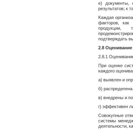
е) документы, 
результатов; к 
Каждая организа
факторов, как 
продукции, т
продемонстрир
подтверждать вы
2.8 Оценивание
2.8.1 Оценивани
При оценке сис
каждого оценива
а) выявлен и оп
б) распределена
в) внедрены и п
г) эффективен л
Совокупные отв
системы менедж
деятельности, к