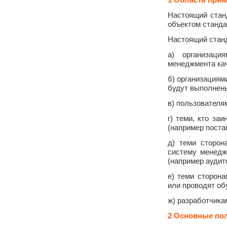
Настоящий стан
объектом станда
Настоящий станд
а) организаци
менеджмента ка
б) организациям
будут выполнен
в) пользователя
г) теми, кто за
(например поста
д) теми сторон
систему менедж
(например аудит
е) теми сторон
или проводят об
ж) разработчика
2 Основные по