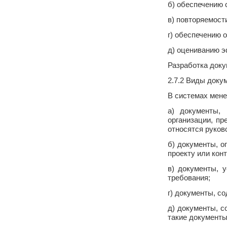
б) обеспечению 
в) повторяемост
г) обеспечению 
д) оцениванию э
Разработка доку
2.7.2 Виды доку
В системах мен
а) документы,
организации, пр
относятся руков
б) документы, о
проекту или кон
в) документы, 
требования;
г) документы, с
д) документы, 
такие документы