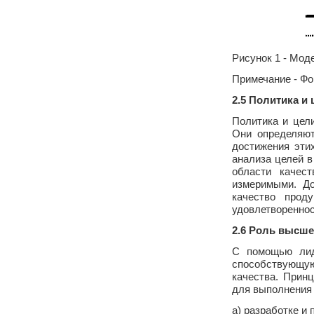
Рисунок 1 - Мод
Примечание - Фо
2.5 Политика и 
Политика и цел
Они определяют
достижения эти
анализа целей в
области качес
измеримыми. До
качество прод
удовлетвореннос
2.6 Роль высше
С помощью лид
способствующу
качества. Прин
для выполнения 
а) разработке и