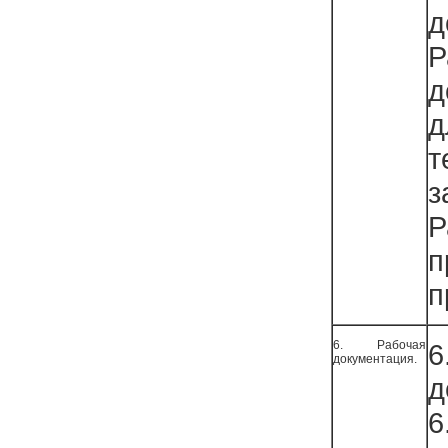
д
д
д
т
з
п
п
6. Рабочая
документация.
д
6