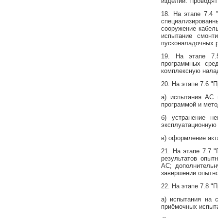
изделий. Проводят
18. На этапе 7.4 
специализированн
сооружение кабель
испытание смонти
пусконаладочных р
19. На этапе 7.
программных сре
комплексную налад
20. На этапе 7.6 
а) испытания АС 
программой и мето
б) устранение н
эксплуатационную 
в) оформление акт
21. На этапе 7.7 
результатов опытн
АС; дополнительн
завершении опытно
22. На этапе 7.8 
а) испытания на 
приёмочных испыт