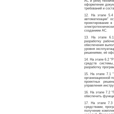
АС и (или) технич
оформление докум
требований и сост
12. На этапе 5.4
автоматизации" о
проектирование в
электротехническ
созданием АС.
13. На этапе 6.
разработку рабоч
обеспечения выпол
уровня эксплуатац
решениями, её офо
14. На этапе 6.2 
средств системы
разработку програ
15. На этапе 7.1 
организационной п
проектных решен
управления инстр
16. На этапе 7.2 
обеспечить функц
17. На этапе 7.3
средствами, прог
получение комплек