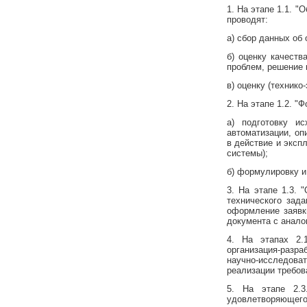
1. На этапе 1.1. 
проводят:
а) сбор данных об
б) оценку качест
проблем, решение 
в) оценку (технико
2. На этапе 1.2. "
а) подготовку и
автоматизации, оп
в действие и эксп
системы);
б) формулировку и
3. На этапе 1.3. 
технического зад
оформление заявки
документа с анал
4. На этапах 2.1
организация-разр
научно-исследова
реализации требов
5. На этапе 2.3
удовлетворяюще