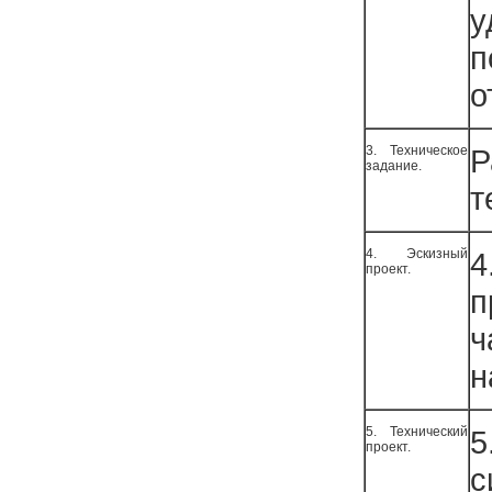
у
п
о
3. Техническое
задание.
т
4. Эскизный
4
проект.
п
ч
н
5. Технический
5
проект.
с