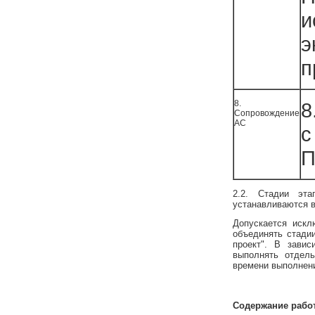
и
э
п
8.
8
Сопровождение
АС
с
П
2.2. Стадии эт
устанавливаются в
Допускается искл
объединять стадии
проект". В зави
выполнять отдел
времени выполнени
Содержание работ