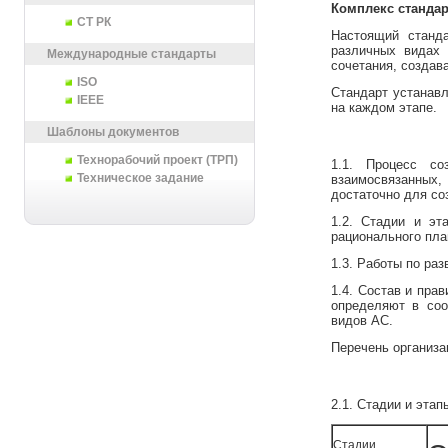
Комплекс станда
СТ РК
Настоящий станда
различных видах 
Международные стандарты
сочетания, создава
ISO
Стандарт устанавл
IEEE
на каждом этапе.
Шаблоны документов
Технорабочий проект (ТРП)
1.1. Процесс со
Техническое задание
взаимосвязанных
достаточно для со
1.2. Стадии и эт
рационального пла
1.3. Работы по ра
1.4. Состав и пра
определяют в соо
видов АС.
Перечень организа
2.1. Стадии и эта
Стадии