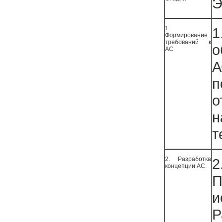
Э
1.
1
Формирование
требований к
о
АС
А
п
о
т
2. Разработка
2
концепции АС.
П
и
Р