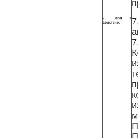
п
7. Ввод в
действие.
а
7
К
п
к
и
П