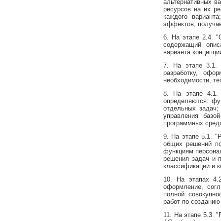
альтернативных ва
ресурсов на их р
каждого варианта
эффектов, получа
6. На этапе 2.4. 
содержащий опис
варианта концепци
7. На этапе 3.1.
разработку, офо
необходимости, те
8. На этапе 4.1.
определяются: фу
отдельных задач;
управления базо
программных сред
9. На этапе 5.1. 
общих решений по
функциям персонал
решения задач и 
классификации и к
10. На этапах 4.
оформление, согл
полной совокупно
работ по созданию
11. На этапе 5.3.