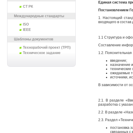
Единая система пр
СТ РК
Постановлением Го
Международные стандарты
1. Настоящий стан
входящего в состав 
ISO
IEEE
1.1 Структура и оф
Шаблоны документов
Составление информ
Технорабочий проект (ТРП)
1.2. Пояснительная
Техническое задание
введение;
назначение и
технические 
ожидаемые т
источники, и
В зависимости от о
2.1. В разделе «В
разработка с указа
2.2. В разделе «На
2.3. Раздел «Техни
постановка з
связанных с