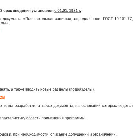
53 срок введения установлен
с 01.01. 1981 г.
 документа «Пояснительная записка», определённого ГОСТ 19.101-77,
аммы.
Я
нять, а также вводить новые разделы (подразделы).
ЛОВ
е темы разработки, а также документы, на основании которых ведется
характеристику области применения программы.
дов и, при необходимости, описание допущений и ограничений,