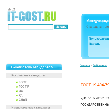
Международ
Стандарты прин
Пользовател
Пароль
»
Главная
Библиотека
Библиотека стандартов
Российские стандарты
ГОСТ
ГОСТ 19.404
ГОСТ Р
ОСТ
РД
УДК 651.7/.78:681.3
СНиП
ГОСУДАРСТВЕННЫ
Национальные стандарты