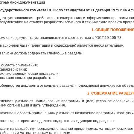
ограммной документации
сударственного комитета СССР по стандартам от 11 декабря 1979 г. № 47
дарт устанавливает требования к содержанию и оформлению программного
документации на стадиях разработки эскизного и технического проекта прогр
1. ОБЩИЕ ПОЛОЖЕНИ
ормление документа устанавливаются в соответствии с ГОСТ 19.105-78.
ационной части (аннотация и содержание) является необязательным.
 записка должна содержать следующие разделы:
 область применения;
характеристики;
ехнико-экономические показатели;
спользованные при разработке.
собенностей документа отдельные разделы (подразделы) допускается объеди
2. СОДЕРЖАНИЕ РАЗДЕ
ведение» указывают наименование программы и (или) условное обозначени
нием организации и даты утверждения.
значение и область применения» указывают назначение программы, краткую 
ческие характеристики» должен содержать следующие подразделы:
адачи на разработку программы, описание применяемых математических мето
 выбранным математическим материалом;