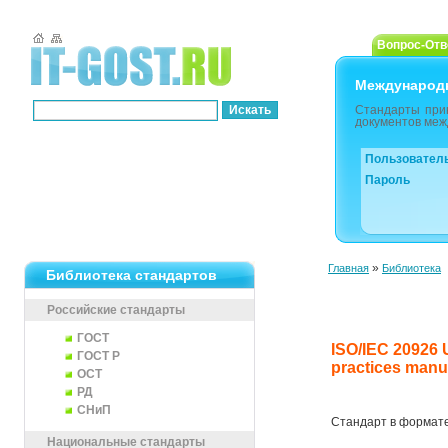
Вопрос-Отв
Международ
Стандарты при
документов меж
Пользовател
Пароль
»
Главная
Библиотека
Библиотека стандартов
Российские стандарты
ГОСТ
ISO/IEC 20926 
ГОСТ Р
practices manu
ОСТ
РД
СНиП
Стандарт в формат
Национальные стандарты