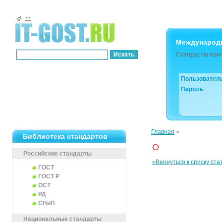
Международ
Стандарты прин
Пользовател
Пароль
Главная
»
Библиотека стандартов
O
Российские стандарты
«Вернуться к списку ста
ГОСТ
ГОСТ Р
ОСТ
РД
СНиП
Национальные стандарты