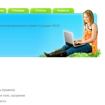
ека
Словари
Статьи
Новости
нтов междунродного уровня (стандарт ИСО).
ь (правила)
ее тело, засорение
место