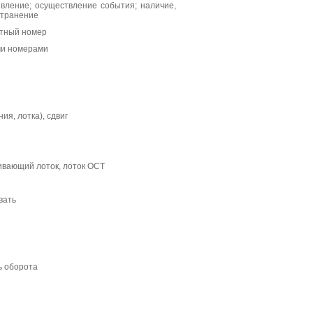
явление; осуществление события; наличие,
странение
етный номер
ми номерами
я, лотка), сдвиг
вающий лоток, лоток ОСТ
вать
ь оборота