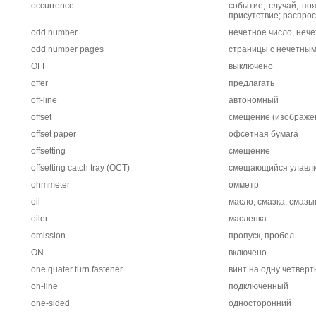
occurrence
событие; случай; по
присутствие; распро
odd number
нечетное число, неч
odd number pages
страницы с нечетны
OFF
выключено
offer
предлагать
off-line
автономный
offset
смещение (изображени
offset paper
офсетная бумага
offsetting
смещение
offsetting catch tray (ОСТ)
смещающийся улавли
ohmmeter
омметр
oil
масло, смазка; смазы
oiler
масленка
omission
пропуск, пробел
ON
включено
one quater turn fastener
винт на одну четверт
on-line
подключенный
one-sided
односторонний