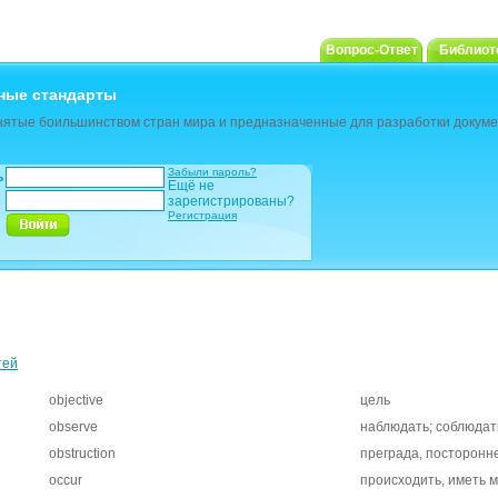
Вопрос-Ответ
Библиот
ные стандарты
ятые боильшинством стран мира и предназначенные для разработки докуме
Забыли пароль?
ь
Ещё не
зарегистрированы?
Регистрация
тей
objective
цель
observe
наблюдать; соблюдат
obstruction
преграда, посторонн
occur
происходить, иметь 