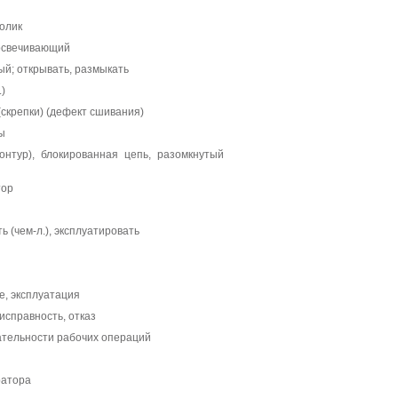
олик
освечивающий
ый; открывать, размыкать
)
скрепки) (дефект сшивания)
ы
онтур), блокированная цепь, разомкнутый
тор
ь (чем-л.), эксплуатировать
е, эксплуатация
исправность, отказ
тельности рабочих операций
ратора