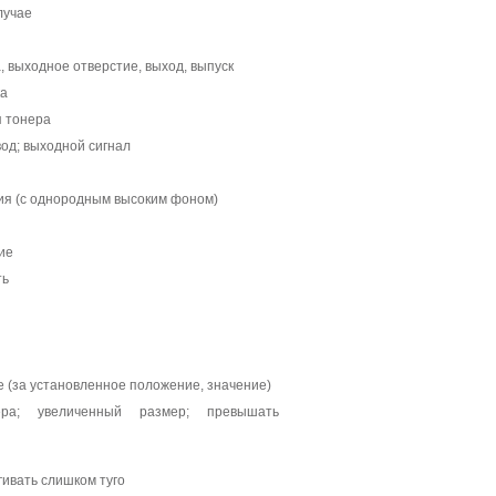
лучае
 выходное отверстие, выход, выпуск
а
я тонера
од; выходной сигнал
ия (с однородным высоким фоном)
ие
ть
е (за установленное положение, значение)
ра; увеличенный размер; превышать
гивать слишком туго