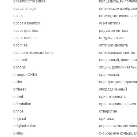
operator procedure
процедура, выполня
optical image
оптическое изображ
optics
оптика, оптическая с
optics assembly
узел оптики
optics gearbox
редуктор оптики
optics module
модуль оптики
optimise
оптимизировать
optimum exposure lamp
оптимальная светоот
optional
опционный, дополни
options
опции, дополнитель
orange (ORN)
оранжевый
order
порядок, упорядочен
ordered
упорядоченный
orient
ориентировать
orientation
ориентировка, ориен
orifice
отверстие
original
оригинал
original value
первоначальное зна
0-ring
0-образное кольцо, к