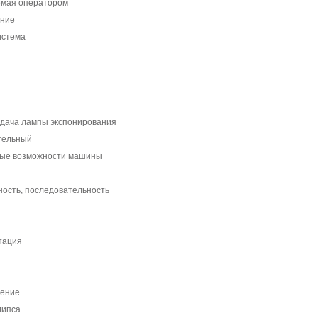
емая оператором
ение
истема
дача лампы экспонирования
тельный
ные возможности машины
ность, последовательность
тация
чение
липса