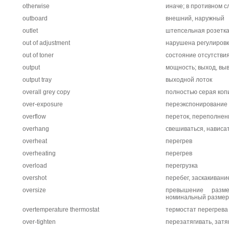
otherwise
иначе; в противном с
outboard
внешний, наружный
outlet
штепсельная розетка,
out of adjustment
нарушена регулировк
out of toner
состояние отсутстви
output
мощность; выход, выв
output tray
выходной лоток
overall grey copy
полностью серая коп
over-exposure
переэкспонирование
overflow
переток, переполнен
overhang
свешиваться, нависа
overheat
перегрев
overheating
перегрев
overload
перегрузка
overshot
перебег, заскакивани
oversize
превышение разме
номинальный размер
overtemperature thermostat
термостат перегрева
over-tighten
перезатягивать, затя