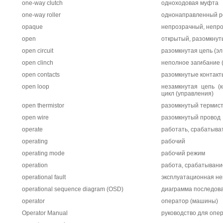
one-way clutch
одноходовая муфта
one-way roller
однонаправленный р
opaque
непрозрачный, непр
open
открытый, разомкнут
open circuit
разомкнутая цепь (эл.
open clinch
неполное загибание (
open contacts
разомкнутые контакт
open loop
незамкнутая цепь (к
цикл (управления)
open thermistor
разомкнутый термис
open wire
разомкнутый провод
operate
работать, срабатыват
operating
рабочий
operating mode
рабочий режим
operation
работа, срабатывани
operational fault
эксплуатационная не
operational sequence diagram (OSD)
диаграмма последова
operator
оператор (машины)
Operator Manual
руководство для опе