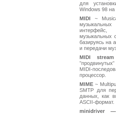
для установк
Windows 98 на
MIDI
~ Musical
музыкальных
интерфейс,
музыкальных с
базируясь на 
и передачи му
MIDI
strea
"продвинутых"
MIDI-последо
процессор.
MIME
~ Multip
SMTP для пер
данных, как в
ASCII-формат.
minidriver 