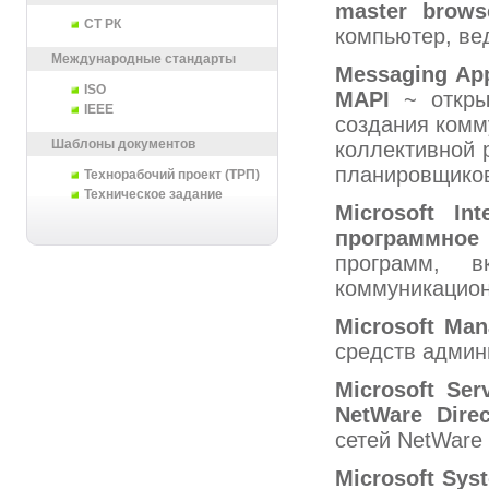
master
brows
СТ РК
компьютер, ве
Международные стандарты
Messaging
App
ISO
MAPI
~ откры
IEEE
создания комм
Шаблоны документов
коллективной 
планировщиков
Технорабочий проект (ТРП)
Техническое задание
Microsoft
Int
программное
программ, в
коммуникацион
Microsoft
Man
средств админ
Microsoft
Ser
NetWare
Dire
сетей NetWare
Microsoft
Sys