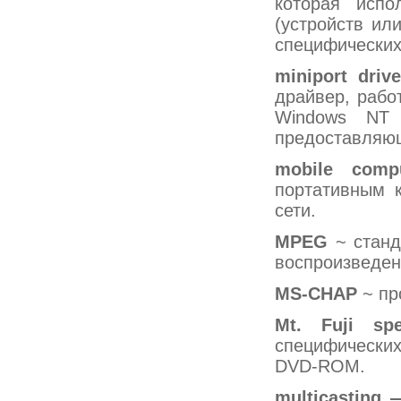
которая испо
(устройств ил
специфических
miniport
driv
драйвер, рабо
Windows NT
предоставляющ
mobile
comp
портативным 
сети.
MPEG
~ станда
воспроизведен
MS-CHAP
~ про
Mt.
Fuji
sp
специфически
DVD-ROM.
multicasting