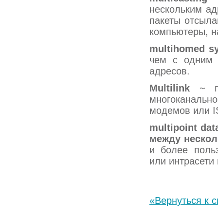
нескольким ад
пакеты отсыла
компьютеры, н
multihomed
s
чем с одним 
адресов.
Multilink
~ пр
многоканальн
модемов или I
multipoint
dat
между нескол
и более поль
или интрасети
«Вернуться к с