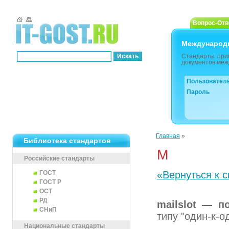
Вопрос-Отв
Международ
Стандарты при
документов меж
Пользовател
Пароль
Главная
»
Библиотека стандартов
M
Российские стандарты
ГОСТ
«Вернуться к с
ГОСТ Р
ОСТ
РД
mailslot — п
СНиП
типу "один-к-о
Национальные стандарты