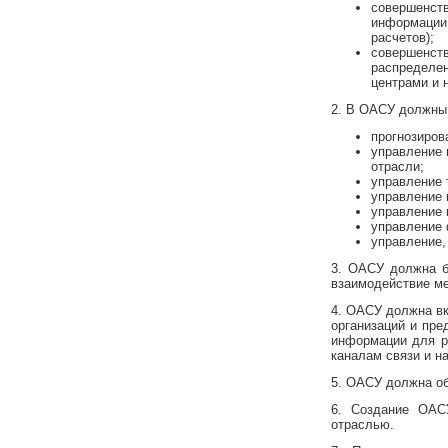
совершенств
информации,
расчетов);
совершенств
распределен
центрами и 
2. В ОАСУ должны
прогнозиров
управление 
отрасли;
управление 
управление 
управление 
управление 
управление,
3. ОАСУ должна б
взаимодействие м
4. ОАСУ должна в
организаций и пре
информации для р
каналам связи и н
5. ОАСУ должна об
6. Создание ОАС
отраслью.