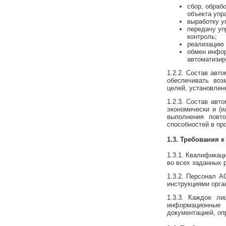
сбор, обрабо
объекта упр
выработку у
передачу уп
контроль;
реализацию 
обмен инфор
автоматизир
1.2.2. Состав авт
обеспечивать воз
целей, установлен
1.2.3. Состав авт
экономически и (
выполнения повт
способностей в пр
1.3. Требования 
1.3.1. Квалифика
во всех заданных 
1.3.2. Персонал А
инструкциями орга
1.3.3. Каждое л
информационные
документацией, оп