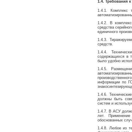
1.4. Требования 
1.4.1. Комплекс
автоматизированн
1.4.2. В комплек
средства серийног
единичного произв
1.4.3. Тиражируе
средств.
1.4.4. Техниче
содержащихся в те
было удобно испол
1.4.5. Размещен
автоматизирова
производственног
информации по ГО
знакосинтезирующ
1.4.6. Техническ
должны быть сов
систем и использу
1.4.7. В АСУ долж
лет. Применени
обоснованных случ
1.4.8. Любое из 