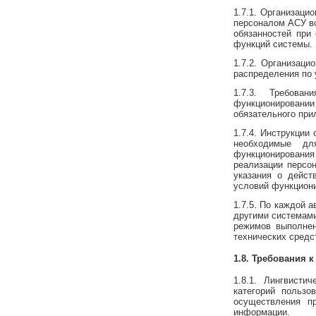
1.7.1. Организац
персоналом АСУ во
обязанностей при
функций системы.
1.7.2. Организаци
распределения по 
1.7.3. Требова
функционировани
обязательного при
1.7.4. Инструкции
необходимые дл
функционировани
реализации персо
указания о дейст
условий функциони
1.7.5. По каждой 
другими системами
режимов выполнен
технических средс
1.8. Требования 
1.8.1. Лингвист
категорий польз
осуществления п
информации.