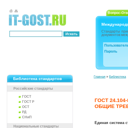
Вопрос-Отв
Международ
Стандарты при
документов меж
Пользовател
Пароль
»
Главная
Библиотека
Библиотека стандартов
Российские стандарты
ГОСТ
ГОСТ 24.10
ГОСТ Р
ОБЩИЕ ТРЕ
ОСТ
РД
СНиП
Единая система 
Национальные стандарты