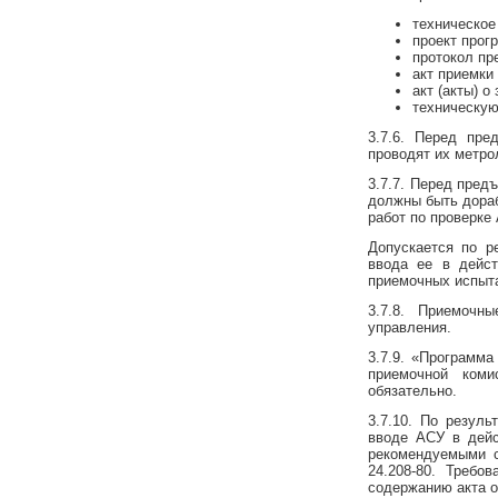
техническое
проект прог
протокол пр
акт приемки
акт (акты) 
техническую
3.7.6. Перед пр
проводят их метро
3.7.7. Перед пред
должны быть дораб
работ по проверке
Допускается по р
ввода ее в дейст
приемочных испыт
3.7.8. Приемоч
управления.
3.7.9. «Программ
приемочной коми
обязательно.
3.7.10. По резул
вводе АСУ в дейс
рекомендуемыми с
24.208-80. Требо
содержанию акта о