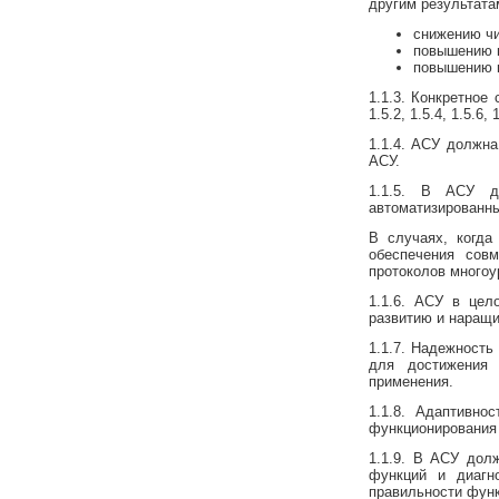
другим результата
снижению чи
повышению к
повышению к
1.1.3. Конкретное с
1.5.2, 1.5.4, 1.5.6,
1.1.4. АСУ должна
АСУ.
1.1.5. В АСУ д
автоматизированны
В случаях, когда
обеспечения сов
протоколов многоу
1.1.6. АСУ в цел
развитию и наращи
1.1.7. Надежность
для достижения 
применения.
1.1.8. Адаптивн
функционирования 
1.1.9. В АСУ дол
функций и диагн
правильности фун