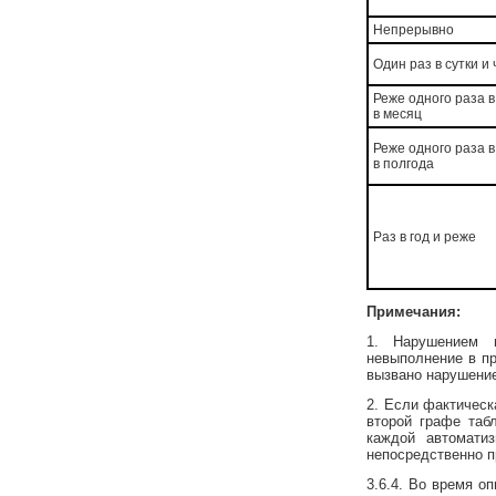
Непрерывно
Один раз в сутки и
Реже одного раза в
в месяц
Реже одного раза в
в полгода
Раз в год и реже
Примечания:
1. Нарушением 
невыполнение в пр
вызвано нарушени
2. Если фактическ
второй графе таб
каждой автомати
непосредственно 
3.6.4. Во время о