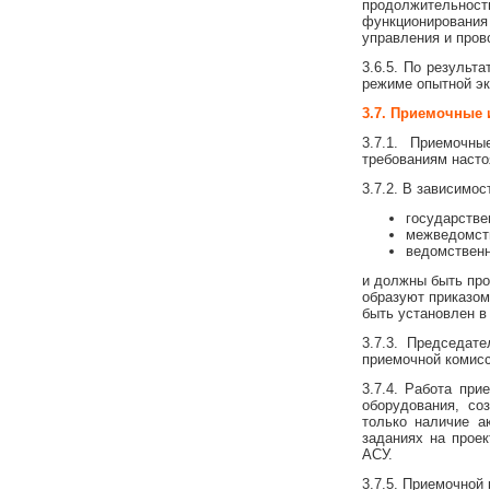
продолжительнос
функционирования 
управления и пров
3.6.5. По результ
режиме опытной эк
3.7. Приемочные
3.7.1. Приемочн
требованиям насто
3.7.2. В зависимо
государстве
межведомст
ведомствен
и должны быть пр
образуют приказом
быть установлен в
3.7.3. Председат
приемочной комисс
3.7.4. Работа при
оборудования, со
только наличие а
заданиях на проек
АСУ.
3.7.5. Приемочной