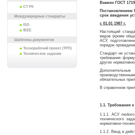
Взамен ГОСТ 17195
СТ РК
Постановлением Г
срок введения ус
Международные стандарты
с 01.01 1987 г.
ISO
IEEE
Настоящий станда
видов (кроме общ
Шаблоны документов
АСУ, подготовлен
порядок проведени
Технорабочий проект (ТРП)
Стандарт не устан
Техническое задание
требования форму
других нормативно
Дополнительные
производственным
обязательных прил
В справочном прил
1.1. Требования 
1.1.1. АСУ любого
технического зад
нормативно-технич
1.1.2. Ввод в дей