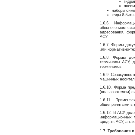
гидра
пневм
наборы симв
коды 8-битн
1.6.6. Информа
обеспечением сис
адресования, фор
АСУ.
1.6.7. Формы доку
или нормативно-те
1.6.8. Формы до
терминалы АСУ, д
терминалов.
1.6.9. Совокупнос
машинных носител
1.6.10. Форма пр
(пользователем) с
1.6.11. Примен
общепринятыми в д
1.6.12. В АСУ до
информационных м
средств АСУ, а та
1.7. Требования 