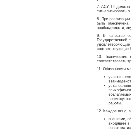
7. АСУ ТП должна
сигнализировать о
8. При реализации
быть обеспечена 
необходимости, зв
9. В качестве о
Государственной с
удовлетворяющи
соответствующие 
10. Технические
соответствовать т
11. Обязанности м
участия пер
взаимодейст
установленн
психофизиол
возлагаемых
промежуточн
работы.
12. Каждое лицо, 
знаниями, о
входящее в 
неавтоматиз