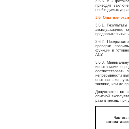
3.5.6. В «Проток
приводят заключе
необходимых дораб
3.6. Опытная экс
3.6.1. Результат
эксплуатацию», 
предварительные и
3.6.2. Продолжит
проверки правил
функции и готовн
АСУ.
3.6.3. Минимальн
испытаниями опре
соответствовать 
непрерывности вып
опытная эксплуа
таблице, или до п
Допускается по 
опытной эксплуата
раза в месяц, при
Частота
автоматизир