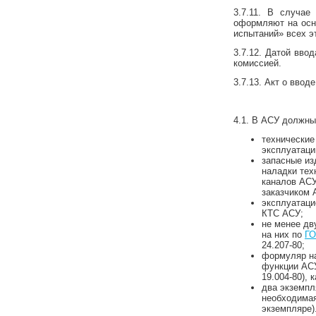
3.7.11. В случае
оформляют на осно
испытаний» всех э
3.7.12. Датой вво
комиссией.
3.7.13. Акт о ввод
4.1. В АСУ должны
технические
эксплуатаци
запасные из
наладки тех
каналов АСУ
заказчиком 
эксплуатаци
КТС АСУ;
не менее дв
на них по
ГО
24.207-80;
формуляр на
функции АСУ
19.004-80),
два экземпл
необходима
экземпляре)