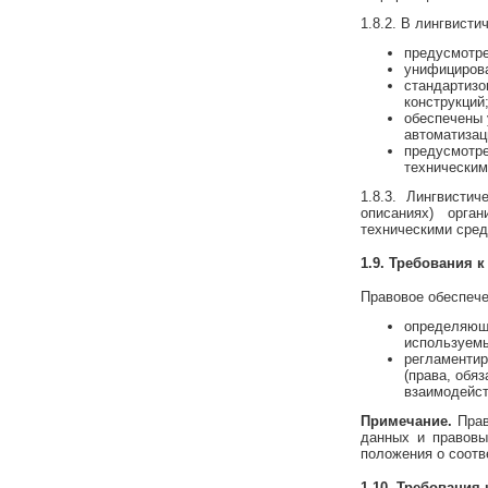
1.8.2. В лингвист
предусмотре
унифицирова
стандартизо
конструкций
обеспечены 
автоматизац
предусмотре
техническим
1.8.3. Лингвисти
описаниях) орга
техническими сре
1.9. Требования 
Правовое обеспече
определяющи
используемы
регламенти
(права, обя
взаимодейс
Примечание.
Прав
данных и правовы
положения о соот
1.10. Требования