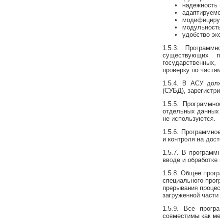
надежность 
адаптируемо
модифициру
модульность
удобство эк
1.5.3. Програм
существующих п
государственных,
проверку по частя
1.5.4. В АСУ дол
(СУБД), зарегистр
1.5.5. Программн
отдельных данных 
не используются.
1.5.6. Программно
и контроля на дос
1.5.7. В програм
вводе и обработке
1.5.8. Общее прог
специального прог
прерывания процес
загруженной части
1.5.9. Все прог
совместимы как ме