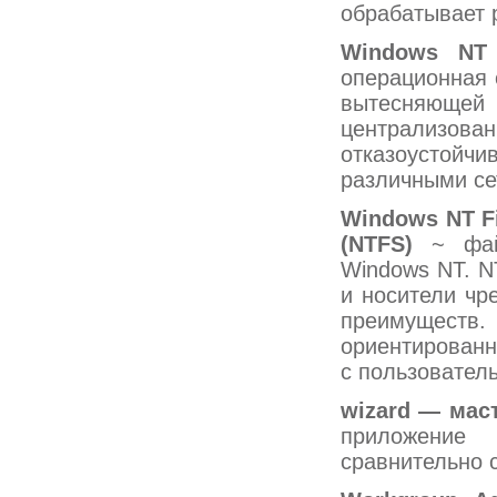
обрабатывает 
Windows NT
операционная 
вытесняющей 
централизо
отказоустойчи
различными се
Windows
NT
F
(
NTFS)
~ файл
Windows NT. N
и носители чр
преимущест
ориентированн
с пользовател
wizard — мас
приложение
сравнительно 