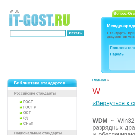
Вопрос-Отв
Международ
Стандарты при
документов меж
Пользовател
Пароль
Главная
»
Библиотека стандартов
W
Российские стандарты
ГОСТ
«Вернуться к с
ГОСТ Р
ОСТ
РД
WDM
~ Win32 
СНиП
разрядных дра
Национальные стандарты
и обеспечиваю