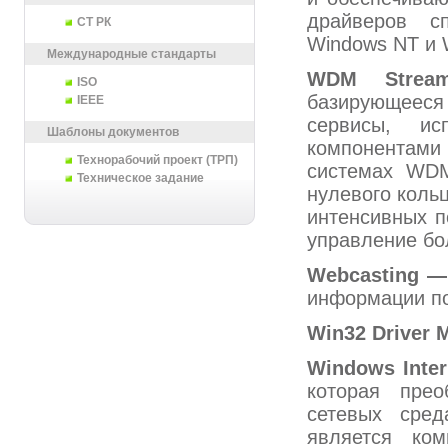
драйверов с
СТ РК
Windows NT и 
Международные стандарты
WDM
Strea
ISO
базирующеес
IEEE
сервисы, и
Шаблоны документов
компонентами 
Технорабочий проект (ТРП)
системах WDM
Техническое задание
нулевого коль
интенсивных п
управление бо
Webcasting —
информации по
Win32 Driver 
Windows
Inte
которая пре
сетевых сред
является ко