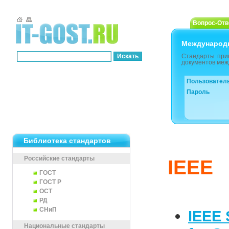
Вопрос-Отв
Международ
Стандарты при
документов меж
Пользовател
Пароль
Библиотека стандартов
Российские стандарты
IEEE
ГОСТ
ГОСТ Р
ОСТ
РД
СНиП
IEEE 
Национальные стандарты