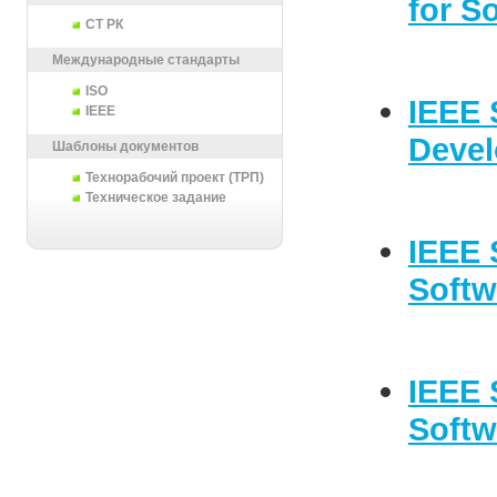
for S
СТ РК
Международные стандарты
ISO
IEEE 
IEEE
Devel
Шаблоны документов
Технорабочий проект (ТРП)
Техническое задание
IEEE 
Softw
IEEE 
Softw