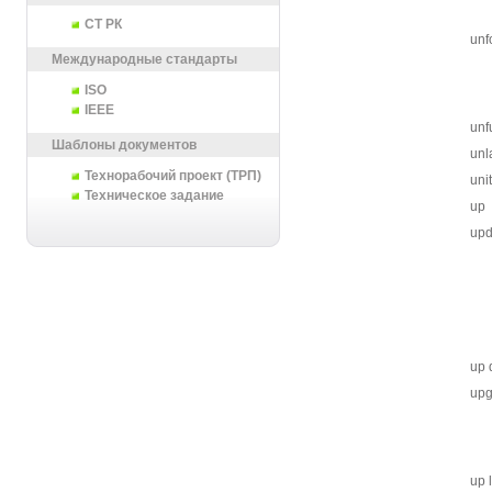
СТ РК
unf
Международные стандарты
ISO
IEEE
unf
Шаблоны документов
unl
Технорабочий проект (ТРП)
unit
Техническое задание
up
upd
up 
upg
up 