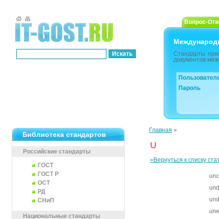
Вопрос-Отв
Международ
Стандарты при
документов меж
Пользовател
Пароль
Главная
»
Библиотека стандартов
U
Российские стандарты
«Вернуться к списку ста
ГОСТ
ГОСТ Р
unc
ОСТ
und
РД
und
СНиП
un
Национальные стандарты