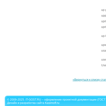
up 
upp
upr
upr
up-
up
us
use
Use
«Вернуться к списку ста
© 2009-2025. IT-GOST.RU – оформление проектной документации (ГОСТ 
Дизайн и разработка сайта Kasimoff.ru