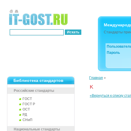
Международ
Стандарты прин
Пользовател
Пароль
Главная
»
Библиотека стандартов
K
Российские стандарты
«Вернуться к списку ста
ГОСТ
ГОСТ Р
ОСТ
РД
СНиП
Национальные стандарты