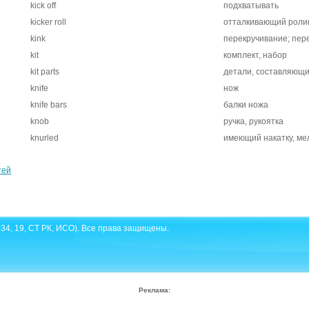
kick off
подхватывать
kicker roll
отталкивающий роли
kink
перекручивание; пере
kit
комплект, набор
kit parts
детали, составляющи
knife
нож
knife bars
балки ножа
knob
ручка, рукоятка
knurled
имеющий накатку, ме
тей
34, 19, СТ РК, ИСО). Все права защищены.
Реклама: