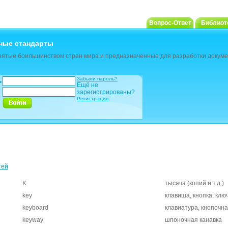
Вопрос-Ответ
Библиот
ные стандарты
ятые боильшинством стран мира и предназначенные для разработки докуме
Забыли пароль?
ь
Ещё не
зарегистрированы?
Регистрация
тей
K
тысяча (копий и т.д.)
key
клавиша, кнопка; клю
keyboard
клавиатура, кнопочна
keyway
шпоночная канавка