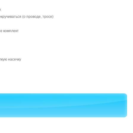
к
кручиваться (о проводе, тросе)
е комплект
лкую насечку