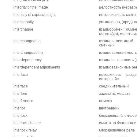
integrated circuit (IC)
интегральная схема
integrity of the image
целостность (неразр
intensity of exposure light
интенсивность света
intentionally
умышленно, (пред)н
interchange
взаимообмен; обмен
менять(ся); менять м
interchangeable
взаимозаместимый,
сменный
interchangeability
взаимозаменяемость
interdependency
взаимозависимость (
interdependent adjustments
взаимозависимые ре
interface
поверхность разде
интерфейс
interface
соединительный
interfere
задевать, мешать
interference
помеха
interior
внутренний
interlock
блокировка, блокиро
interlock cheater
имитатор блокировки
interlock relay
блокировочное реле