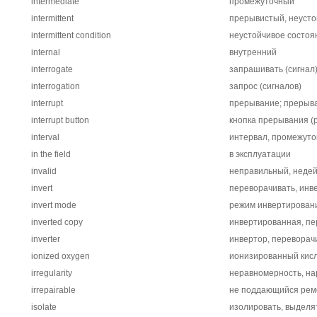
intermediate
промежуточный
intermittent
прерывистый, неусто
intermittent condition
неустойчивое состоя
internal
внутренний
interrogate
запрашивать (сигнал
interrogation
запрос (сигналов)
interrupt
прерывание; прерыв
interrupt button
кнопка прерывания (
interval
интервал, промежуто
in the field
в эксплуатации
invalid
неправильный, неде
invert
переворачивать, инв
invert mode
режим инвертирован
inverted copy
инвертированная, пе
inverter
инвертор, переворач
ionized oxygen
ионизированный кис
irregularity
неравномерность, н
irrepairable
не поддающийся рем
isolate
изолировать, выделят