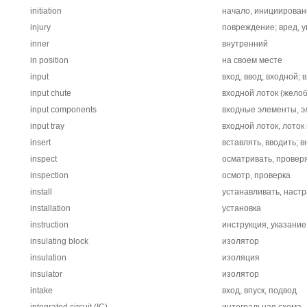
initiation
начало, инициирован
injury
повреждение; вред, 
inner
внутренний
in position
на своем месте
input
вход, ввод; входной; 
input chute
входной лоток (желоб
input components
входные элементы, э
input tray
входной лоток, лоток
insert
вставлять, вводить; 
inspect
осматривать, провер
inspection
осмотр, проверка
install
устанавливать, настр
installation
установка
instruction
инструкция, указание
insulating block
изолятор
insulation
изоляция
insulator
изолятор
intake
вход, впуск, подвод