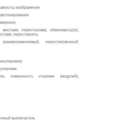
ывность) изображения
 экспонирования
амеренно
 местами, перестановка; обменивать(ся),
естами, переставлять
 взаимозаменяемый, перестановочный;
регулировок)
гулировки
ла, поверхность стыковки (модулей);
вочный выключатель