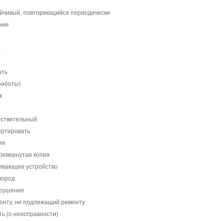
йчивый, повторяющийся периодически
ние
)
ать
работы)
к
йствительный
ертировать
ия
ревернутая копия
ивающее устройство
лород
арушение
онту, не подлежащий ремонту
ь (о неисправности)