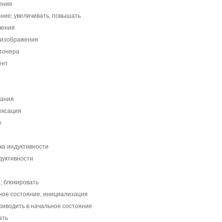
ение
ание; увеличивать, повышать
чения
 изображения
тонера
ент
вания
ексация
е
ка индуктивности
дуктивности
; блокировать
ное состояние, инициализация
риводить в начальное состояние
ать