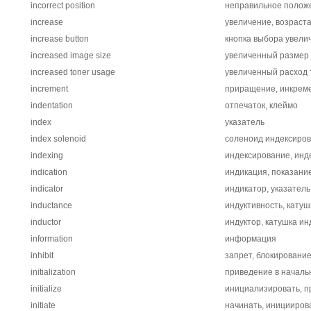
incorrect position
неправильное полож
increase
увеличение, возраст
increase button
кнопка выбора увели
increased image size
увеличенный размер
increased toner usage
увеличенный расход 
increment
приращение, инкрем
indentation
отпечаток, клеймо
index
указатель
index solenoid
соленоид индексиро
indexing
индексирование, инд
indication
индикация, показани
indicator
индикатор, указатель
inductance
индуктивность, катуш
inductor
индуктор, катушка ин
information
информация
inhibit
запрет, блокирование
initialization
приведение в началь
initialize
инициализировать, п
initiate
начинать, иницииров