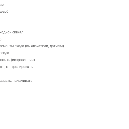
ие
ущерб
входной сигнал
)
лементы входа (выключатели, датчики)
 ввода
вносить (исправления)
ять, контролировать
аивать, налаживать