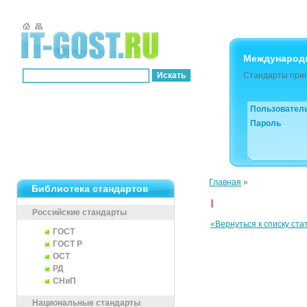
Международ
Стандарты прин
Пользовател
Пароль
Главная
»
Библиотека стандартов
I
Российские стандарты
«Вернуться к списку ста
ГОСТ
ГОСТ Р
ОСТ
РД
СНиП
Национальные стандарты