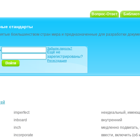
Вопрос-Ответ
Библиот
ные стандарты
ятые боильшинством стран мира и предназначенные для разработки докуме
Забыли пароль?
ь
Ещё не
зарегистрированы?
Регистрация
тей
imperfect
неидеальный, имеющи
inboard
внутренний
inch
медленно подвигать, 
incorporate
ввести, включить (об