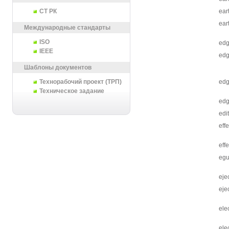
СТ РК
ear
ear
Международные стандарты
ISO
ed
IEEE
edg
Шаблоны документов
Технорабочий проект (ТРП)
edg
Техническое задание
edg
edit
effe
eff
egu
eje
eje
ele
ele