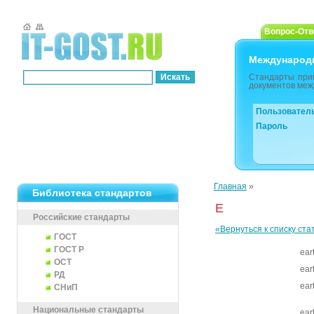
Вопрос-Отв
Международ
Стандарты при
документов меж
Пользовател
Пароль
Главная
»
Библиотека стандартов
E
Российские стандарты
«Вернуться к списку ста
ГОСТ
ГОСТ Р
ear
ОСТ
ear
РД
ear
СНиП
Национальные стандарты
ear