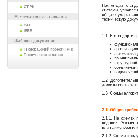
Настоящий станд
СТ РК
системы управлен
общегосударстве
Международные стандарты
техническую докум
ISO
IEEE
1.1. В стандарте 
Шаблоны документов
функциональ
организацио
Технорабочий проект (ТРП)
автоматизац
Техническое задание
принципиаль
структурной
соединений 
подключений
1.2. Дополнительн
должны соответств
1.3. Схемы алгори
2.1. Общие требо
2.1.1. На схемах
надписи. Элемент
или наименования
2.1.2. Схемы след