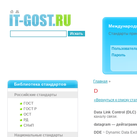
Международ
Стандарты прин
Пользовател
Пароль
Главная
»
Библиотека стандартов
D
Российские стандарты
«Вернуться к списку ста
ГОСТ
ГОСТ Р
Data Link Control (DLC)
ОСТ
каналу связи.
РД
datagram — дейтаграм
СНиП
DDE
~ Dynamic Data Ex
Национальные стандарты