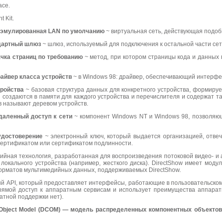
ace.
 Kit.
— эмулированная
LAN по
умолчанию
~ виртуальная сеть, действующая подоб
дартный шлюз
~ шлюз, используемый для подключения к остальной части се
ачка страниц по требованию
~ метод, при котором страницы кода и данных
райвер класса устройств
~ в Windows 98: драйвер, обеспечивающий интерфе
тройства
~ базовая структура данных для конкретного устройства, формиру
создаются в памяти для каждого устройства и перечислителя и содержат т
в называют деревом устройств.
даленный доступ к сети
~ компонент Windows NT и Windows 98, позволяющ
удостоверение
~ электронный ключ, который выдается организацией, отве
ертификатом или сертификатом подлинности.
ийная технология, разработанная для воспроизведения потоковой видео- и
локального устройства (например, жесткого диска). DirectShow имеет мо
рматов мультимедийных данных, поддерживаемых DirectShow.
й API, который предоставляет интерфейсы, работающие в пользовательском
прямой доступ к аппаратным сервисам и использует преимущества аппарат
тной поддержки нет).
Object
Model (
DCOM) — модель распределенных компонентных объектов