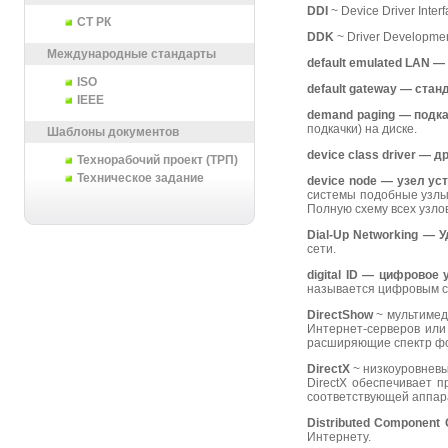
DDI
~ Device Driver Interf
СТ РК
DDK
~ Driver Development
Международные стандарты
default emulated LAN 
ISO
default
gateway — стан
IEEE
demand
paging — подк
подкачки) на диске.
Шаблоны документов
device
class
driver — д
Технорабочий проект (ТРП)
Техническое задание
device
node — узел ус
системы подобные узлы 
Полную схему всех узло
Dial-
Up
Networking — У
сети.
digital
ID — цифровое 
называется цифровым с
DirectShow
~ мультимед
Интернет-серверов или 
расширяющие спектр фо
DirectX
~ низкоуровневы
DirectX обеспечивает 
соответствующей аппара
Distributed
Component
Интернету.