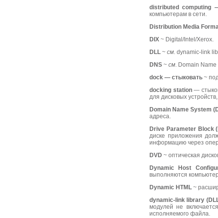
distributed
computing 
компьютерам в сети.
Distribution
Media
Forma
DIX
~ Digital/Intel/Xerox.
DLL
~
см
. dynamic-link lib
DNS
~
см
. Domain Name 
dock — стыковать
~ под
docking
station
— стыков
для дисковых устройств
Domain
Name
System (
адреса.
Drive
Parameter
Block (
диске приложения долж
информацию через опер
DVD
~ оптическая диско
Dynamic
Host
Configu
выполняются компьютеро
Dynamic
HTML
~ расшир
dynamic-
link
library (
DL
модулей не включаетс
исполняемого файла.