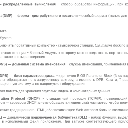
— распределенные вычисления
~ способ обработки информации, при ко
t (
DMF) — формат дистрибутивного носителя
~ особый формат (только для 
rary.
System.
ключать портативный компьютер к стыковочной станции.
См
.
также
docking st
очная станция ~ базовый модуль, к которому можно подключать портативн
, а также слоты расширения.
DNS) — доменная система именования
~ служба именования, применяемая в
DPB) — блок параметров диска
~ идентичен BIOS Parameter Block (блок па
ны обращаться не к загрузочному сектору, а именно к DPB. Кстати, "пра
ационную систему, а не напрямую от оборудования.
вая память для хранения звуковых, видео- и компьютерных данных.
ration
Protocol (
DHCP)
~ стандартный протокол (TCP/IP), позволяющий
м — сервером DHCP; к нему обращается клиентский компьютер, чтобы получ
ение традиционного HTML, обеспечивающее Web-авторам больше возможност
L) — динамически подключаемая библиотека (
DLL)
~ набор функций, выдел
я в исполняемый файл приложения. При запуске соответствующего прил