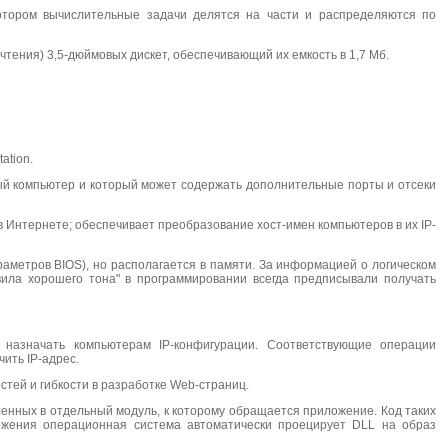
тором вычислительные задачи делятся на части и распределяются по
чтения) 3,5-дюймовых дискет, обеспечивающий их емкость в 1,7 Мб.
ation.
ый компьютер и который может содержать дополнительные порты и отсеки
 Интернете; обеспечивает преобразование хост-имен компьютеров в их IP-
раметров BIOS), но располагается в памяти. За информацией о логическом
вила хорошего тона" в программировании всегда предписывали получать
 назначать компьютерам IP-конфигурации. Соответствующие операции
ить IP-адрес.
ей и гибкости в разработке Web-страниц.
енных в отдельный модуль, к которому обращается приложение. Код таких
ожения операционная система автоматически проецирует DLL на образ