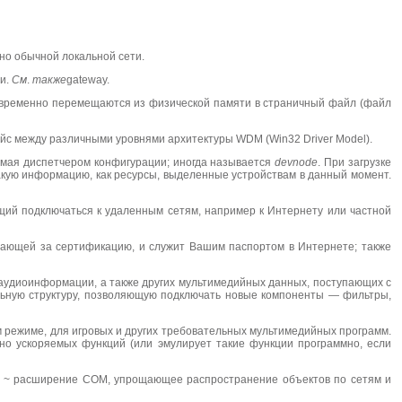
но обычной локальной сети.
ти.
См
.
также
gateway.
 временно перемещаются из физической памяти в страничный файл (файл
йс между различными уровнями архитектуры WDM (Win32 Driver Model).
емая диспетчером конфигурации; иногда называется
devnode
. При загрузке
акую информацию, как ресурсы, выделенные устройствам в данный момент.
ий подключаться к удаленным сетям, например к Интернету или частной
чающей за сертификацию, и служит Вашим паспортом в Интернете; также
 аудиоинформации, а также других мультимедийных данных, поступающих с
дульную структуру, позволяющую подключать новые компоненты — фильтры,
 режиме, для игровых и других требовательных мультимедийных программ.
но ускоряемых функций (или эмулирует такие функции программно, если
~ расширение COM, упрощающее распространение объектов по сетям и