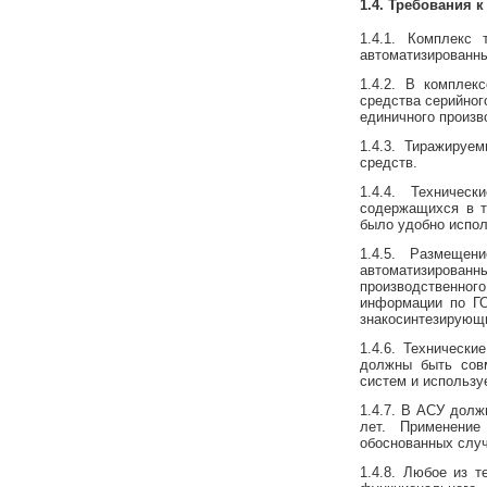
1.4. Требования 
1.4.1. Комплекс
автоматизированн
1.4.2. В комплек
средства серийног
единичного произв
1.4.3. Тиражируе
средств.
1.4.4. Техниче
содержащихся в те
было удобно испол
1.4.5. Размещен
автоматизирова
производственног
информации по ГО
знакосинтезирующ
1.4.6. Техническ
должны быть сов
систем и использу
1.4.7. В АСУ долж
лет. Применени
обоснованных случ
1.4.8. Любое из 