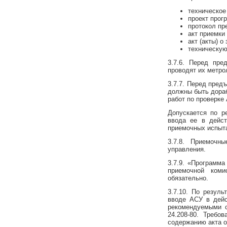
техническое
проект прог
протокол пр
акт приемки
акт (акты) 
техническую
3.7.6. Перед пр
проводят их метро
3.7.7. Перед пред
должны быть дораб
работ по проверке
Допускается по р
ввода ее в дейст
приемочных испыт
3.7.8. Приемоч
управления.
3.7.9. «Программ
приемочной коми
обязательно.
3.7.10. По резул
вводе АСУ в дейс
рекомендуемыми с
24.208-80. Требо
содержанию акта о