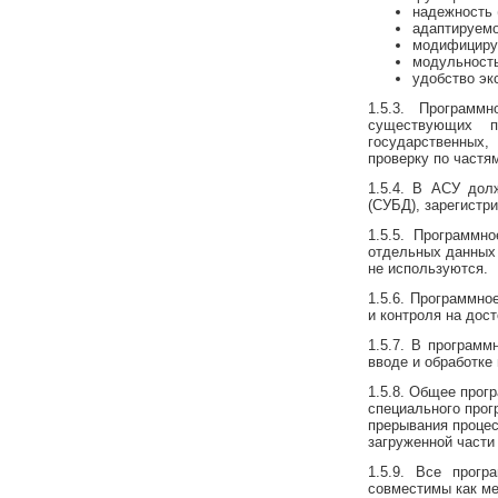
надежность 
адаптируемо
модифициру
модульность
удобство эк
1.5.3. Програм
существующих п
государственных,
проверку по частя
1.5.4. В АСУ дол
(СУБД), зарегистр
1.5.5. Программн
отдельных данных 
не используются.
1.5.6. Программно
и контроля на дос
1.5.7. В програм
вводе и обработке
1.5.8. Общее прог
специального прог
прерывания процес
загруженной части
1.5.9. Все прог
совместимы как ме