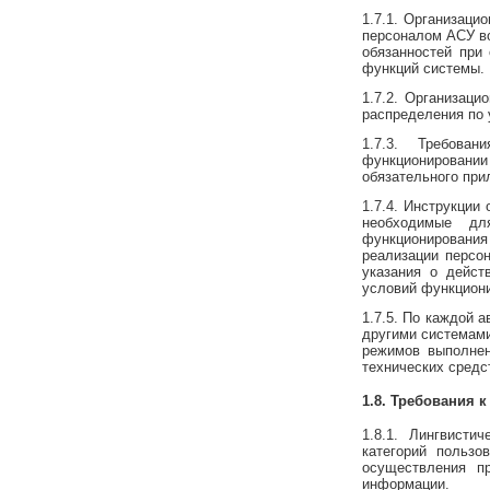
1.7.1. Организац
персоналом АСУ во
обязанностей при
функций системы.
1.7.2. Организаци
распределения по 
1.7.3. Требова
функционировани
обязательного при
1.7.4. Инструкции
необходимые дл
функционировани
реализации персо
указания о дейст
условий функциони
1.7.5. По каждой 
другими системами
режимов выполнен
технических средс
1.8. Требования 
1.8.1. Лингвист
категорий польз
осуществления п
информации.