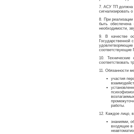
7. АСУ ТП должна
сигнализировать о
8. При реализации
быть обеспечена 
необходимости, зв
9. В качестве о
Государственной с
удовлетворяющи
соответствующие 
10. Технические
соответствовать т
11. Обязанности м
участия пер
взаимодейст
установленн
психофизиол
возлагаемых
промежуточн
работы.
12. Каждое лицо, 
знаниями, о
входящее в 
неавтоматиз