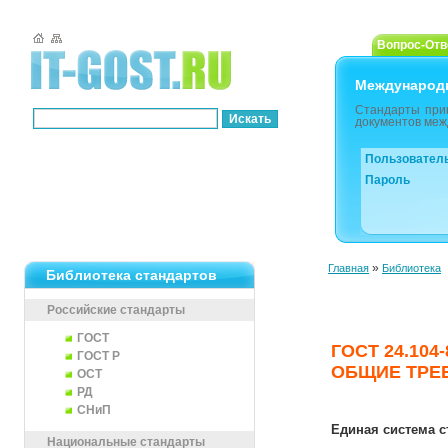
Вопрос-Отв
Международ
Стандарты при
документов меж
Пользовател
Пароль
»
Главная
Библиотека
Библиотека стандартов
Российские стандарты
ГОСТ
ГОСТ 24.10
ГОСТ Р
ОБЩИЕ ТРЕ
ОСТ
РД
СНиП
Единая система 
Национальные стандарты