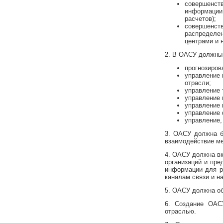
совершенств
информации,
расчетов);
совершенств
распределен
центрами и 
2. В ОАСУ должны
прогнозиров
управление 
отрасли;
управление 
управление 
управление 
управление 
управление,
3. ОАСУ должна б
взаимодействие м
4. ОАСУ должна в
организаций и пре
информации для р
каналам связи и н
5. ОАСУ должна об
6. Создание ОАС
отраслью.