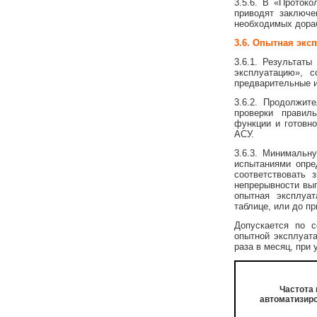
3.5.6. В «Проток
приводят заключе
необходимых дораб
3.6. Опытная экс
3.6.1. Результат
эксплуатацию», 
предварительные и
3.6.2. Продолжит
проверки правил
функции и готовн
АСУ.
3.6.3. Минимальн
испытаниями опре
соответствовать 
непрерывности вып
опытная эксплуа
таблице, или до п
Допускается по 
опытной эксплуата
раза в месяц, при
Частота
автоматизир