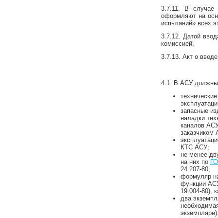
3.7.11. В случае
оформляют на осно
испытаний» всех э
3.7.12. Датой вво
комиссией.
3.7.13. Акт о ввод
4.1. В АСУ должны
технические
эксплуатаци
запасные из
наладки тех
каналов АСУ
заказчиком 
эксплуатаци
КТС АСУ;
не менее дв
на них по
ГО
24.207-80;
формуляр на
функции АСУ
19.004-80),
два экземпл
необходима
экземпляре)