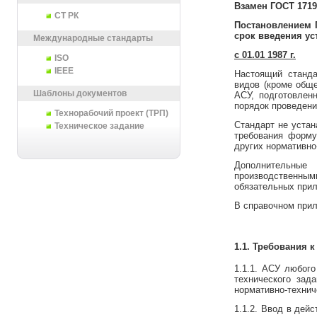
Взамен ГОСТ 17195
СТ РК
Постановлением Г
срок введения ус
Международные стандарты
с 01.01 1987 г.
ISO
IEEE
Настоящий станда
видов (кроме общ
Шаблоны документов
АСУ, подготовлен
порядок проведени
Технорабочий проект (ТРП)
Стандарт не устан
Техническое задание
требования форму
других нормативно
Дополнительные
производственным
обязательных прил
В справочном прил
1.1. Требования 
1.1.1. АСУ любого
технического зад
нормативно-технич
1.1.2. Ввод в дей