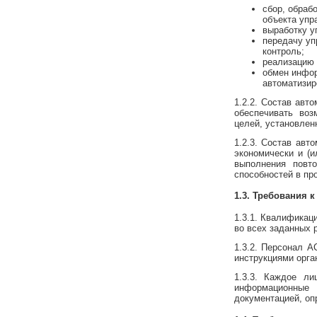
сбор, обрабо
объекта упр
выработку у
передачу уп
контроль;
реализацию 
обмен инфор
автоматизир
1.2.2. Состав авт
обеспечивать воз
целей, установлен
1.2.3. Состав авт
экономически и (
выполнения повт
способностей в пр
1.3. Требования 
1.3.1. Квалифика
во всех заданных 
1.3.2. Персонал А
инструкциями орга
1.3.3. Каждое л
информационные
документацией, оп