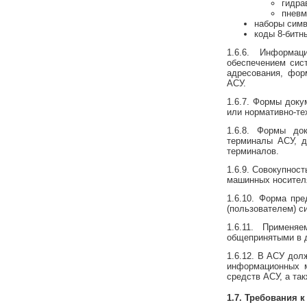
гидра
пневм
наборы симв
коды 8-битн
1.6.6. Информа
обеспечением сис
адресования, фор
АСУ.
1.6.7. Формы доку
или нормативно-те
1.6.8. Формы до
терминалы АСУ, д
терминалов.
1.6.9. Совокупнос
машинных носител
1.6.10. Форма пр
(пользователем) с
1.6.11. Примен
общепринятыми в д
1.6.12. В АСУ до
информационных м
средств АСУ, а та
1.7. Требования 