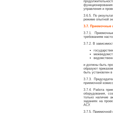
продолжительнос
функционирования 
управления и пров
3.6.5. По результ
режиме опытной эк
3.7. Приемочные
3.7.1. Приемочн
требованиям насто
3.7.2. В зависимо
государстве
межведомст
ведомствен
и должны быть пр
образуют приказом
быть установлен в
3.7.3. Председат
приемочной комисс
3.7.4. Работа при
оборудования, со
только наличие а
заданиях на проек
АСУ.
3.7.5. Приемочной