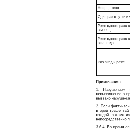
Непрерывно
Один раз в сутки и
Реже одного раза в
в месяц
Реже одного раза в
в полгода
Раз в год и реже
Примечания:
1. Нарушением 
невыполнение в пр
вызвано нарушени
2. Если фактическ
второй графе таб
каждой автомати
непосредственно 
3.6.4. Во время о