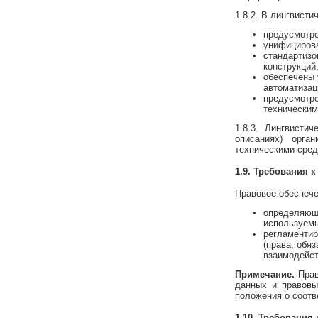
1.8.2. В лингвист
предусмотре
унифицирова
стандартизо
конструкций
обеспечены 
автоматизац
предусмотре
техническим
1.8.3. Лингвисти
описаниях) орга
техническими сре
1.9. Требования 
Правовое обеспече
определяющи
используемы
регламенти
(права, обя
взаимодейс
Примечание.
Прав
данных и правовы
положения о соот
1.10. Требования