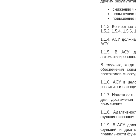
другим результата
снижению чи
повышению к
повышению к
1.1.3. Конкретное с
1.5.2, 1.5.4, 1.5.6,
1.1.4. АСУ должна
АСУ.
1.1.5. В АСУ д
автоматизированны
В случаях, когда
обеспечения сов
протоколов многоу
1.1.6. АСУ в цел
развитию и наращи
1.1.7. Надежность
для достижения 
применения.
1.1.8. Адаптивн
функционирования 
1.1.9. В АСУ дол
функций и диагн
правильности фун