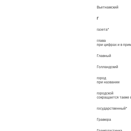
Вьетнамский
Г
газета*
глава
при цифрах и в при
Главный
Голландский
город
при названии
городской
сокращается также 
государственный*
Гравюра
Грампластинка