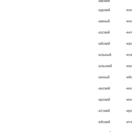
-авский
-адский
-ен
-ажный
-ен
-азский
-ен
-айский
-ер
-альный
-ес
-альский
-иа
-анный
-ий
-анский
-ин
-арский
-ио
-атский
-ир
-ейский
-ит