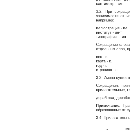
сантиметр - см
3.2. При сокращ
зависимости от и
например:
иллюстрация - ил.
институт - ин-т
типография - тип.
Сокращение слова
отдельных слов, п
век - в.
карта - к.
год - г.
страница - с.
3.3. Имена сущест
Сокращения, прин
прилагательные, г
доработка, дорабо
Примечание.
Прав
образованные от с
3.4. Прилагательн
-ел