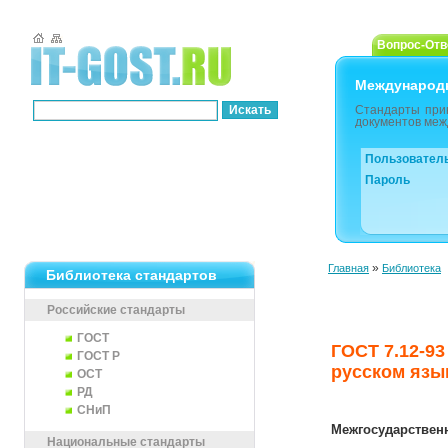
Вопрос-Отв
Международ
Стандарты при
документов меж
Пользовател
Пароль
»
Главная
Библиотека
Библиотека стандартов
Российские стандарты
ГОСТ
ГОСТ 7.12-9
ГОСТ Р
русском язы
ОСТ
РД
СНиП
Межгосударствен
Национальные стандарты