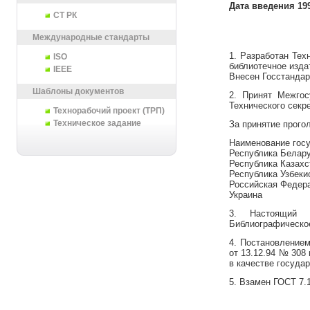
Дата введения 199
СТ РК
Международные стандарты
1. Разработан Тех
ISO
библиотечное изда
IEEE
Внесен Госстандар
Шаблоны документов
2. Принят Межгос
Технического секре
Технорабочий проект (ТРП)
Техническое задание
За принятие прого
Наименование г
Республика
Республика Ка
Республика У
Российская Ф
Украина 
3. Настоящий 
Библиографическое
4. Постановлением
от 13.12.94 № 308
в качестве госуда
5. Взамен ГОСТ 7.