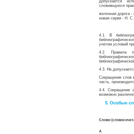
Допускается ис
сложившуюся практ
железная дорога - 
новая серия - Н. С.
4.1. В библиогр
библиографическог
учетом условий пр
4.2. Правила 
библиографическо
библиографической
4.3. Не допускает
Сокращение слов в
часть, производит
4.4. Сокращение 
возможно различно
5.
Особые сл
Слово (словосочет
А