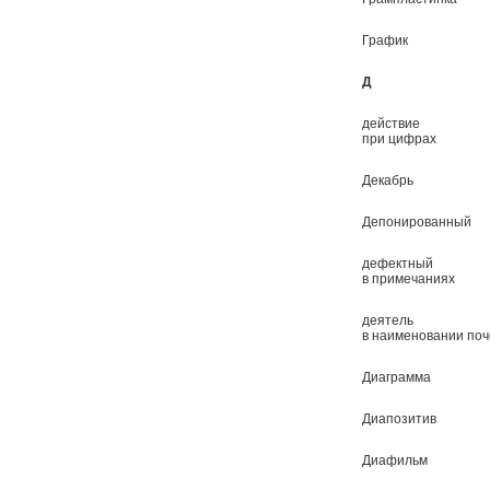
График
Д
действие
при цифрах
Декабрь
Депонированный
дефектный
в примечаниях
деятель
в наименовании поч
Диаграмма
Диапозитив
Диафильм