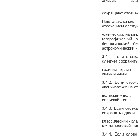
-ельный
-ич
сокращают отсечен
Прилагательные,
отсечением следую
-омический, напри
географический - г
биологический - би
астрономический - 
3.4.1. Если отсек
следует сохранить
крайний - крайн.
ученый -учен.
3.4.2. Если отсе
оканчиваться на с
польский - пол.
сельский - сел.
3.4.3. Если отсек
сохранить одну из
классический - кла
металлический - м
3.4.4. Если слово