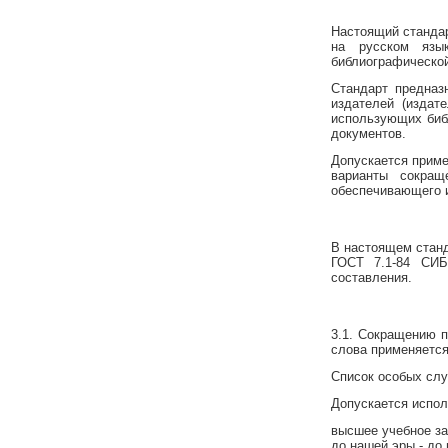
Настоящий стандар
на русском язы
библиографической
Стандарт предназ
издателей (издат
использующих биб
документов.
Допускается приме
варианты сокращ
обеспечивающего 
В настоящем станд
ГОСТ 7.1-84 СИБ
составления.
3.1. Сокращению п
слова применяется
Список особых слу
Допускается испол
высшее учебное за
до нашей эры - до н