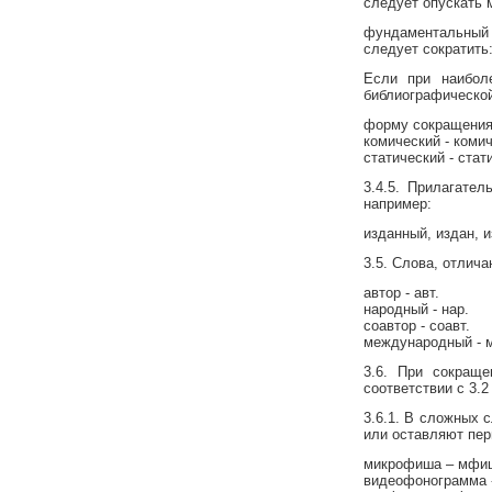
следует опускать 
фундаментальный 
следует сократить
Если при наиболе
библиографической
форму сокращения
комический - комич
статический - стат
3.4.5. Прилагате
например:
изданный, издан, и
3.5. Слова, отлич
автор - авт.
народный - нар.
соавтор - соавт.
международный - 
3.6. При сокращ
соответствии с 3.2
3.6.1. В сложных 
или оставляют пер
микрофиша – мфи
видеофонограмма 