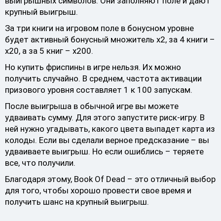
выигрышных символов. Они заполняют поле и дают
крупный выигрыш.
За три книги на игровом поле в бонусном уровне
будет активный бонусный множитель х2, за 4 книги –
х20, а за 5 книг – х200.
Но купить фриспины в игре нельзя. Их можно
получить случайно. В среднем, частота активации
призового уровня составляет 1 к 100 запускам.
После выигрыша в обычной игре вы можете
удваивать сумму. Для этого запустите риск-игру. В
ней нужно угадывать, какого цвета выпадет карта из
колоды. Если вы сделали верное предсказание – вы
удваиваете выигрыш. Но если ошиблись – теряете
все, что получили.
Благодаря этому, Book Of Dead – это отличный выбор
для того, чтобы хорошо провести свое время и
получить шанс на крупный выигрыш.