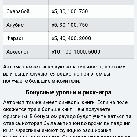
Скарабей
х5, 30, 100, 750
Анубис
х5, 30, 100, 750
Фараон
х5, 40, 400, 2000
Археолог
х10, 100, 1000, 5000
Автомат имеет высокую волатильность, поэтому
выигрыши случаются редко, но при этом вы
получаете большие множители.
Бонусные уровни и риск-игра
Автомат также имеет символы книги. Если на поле
окажется три и больше книг – вы получаете
фриспины. В бонусном раунде будет учитываться та
ставка, которая была активной во время выпадения
книг. Фриспины имеют функцию расширения